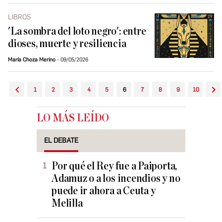
LIBROS
'La sombra del loto negro': entre
dioses, muerte y resiliencia
María Choza Merino
09/05/2026
1
2
3
4
5
6
7
8
9
10
LO MÁS LEÍDO
EL DEBATE
Por qué el Rey fue a Paiporta,
Adamuz o a los incendios y no
puede ir ahora a Ceuta y
Melilla