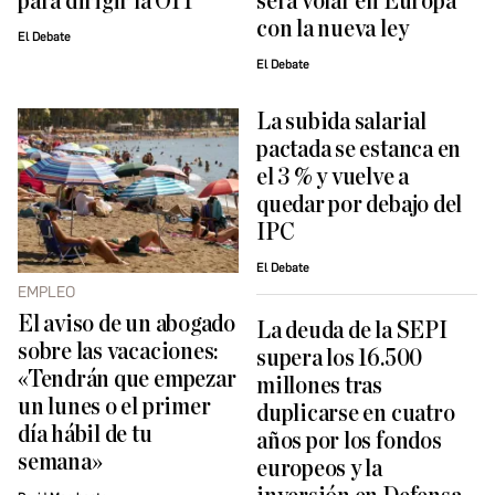
para dirigir la OIT
será volar en Europa
con la nueva ley
El Debate
El Debate
La subida salarial
pactada se estanca en
el 3 % y vuelve a
quedar por debajo del
IPC
El Debate
EMPLEO
El aviso de un abogado
La deuda de la SEPI
sobre las vacaciones:
supera los 16.500
«Tendrán que empezar
millones tras
un lunes o el primer
duplicarse en cuatro
día hábil de tu
años por los fondos
semana»
europeos y la