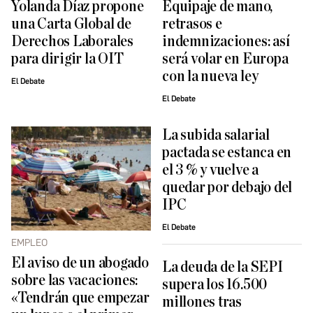
Yolanda Díaz propone
Equipaje de mano,
una Carta Global de
retrasos e
Derechos Laborales
indemnizaciones: así
para dirigir la OIT
será volar en Europa
con la nueva ley
El Debate
El Debate
La subida salarial
pactada se estanca en
el 3 % y vuelve a
quedar por debajo del
IPC
El Debate
EMPLEO
El aviso de un abogado
La deuda de la SEPI
sobre las vacaciones:
supera los 16.500
«Tendrán que empezar
millones tras