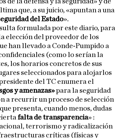
s de la defensa y la seguridad» y de
ltima que, a su juicio, «apuntan a una
seguridad del Estado
».
sulta formulada por este diario, para
la elección del proveedor de los
 que han llevado a Conde-Pumpido a
confidenciales (como lo serían la
tes, los horarios concretos de sus
ugares seleccionados para alojarlos
l presidente del TC enumera el
esgos y amenazas»
para la seguridad
on a recurrir un proceso de selección
y que presenta, cuando menos, dudas
cierta
falta de transparencia
» :
acional, terrorismo y radicalización
raestructuras críticas (físicas y