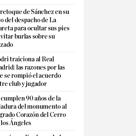
 retoque de Sánchez en su
to del despacho de La
reta para ocultar sus pies
evitar burlas sobre su
lzado
dri traiciona al Real
drid: las razones por las
e se rompió el acuerdo
tre club y jugador
 cumplen 90 años de la
ladura del monumento al
grado Corazón del Cerro
 los Ángeles