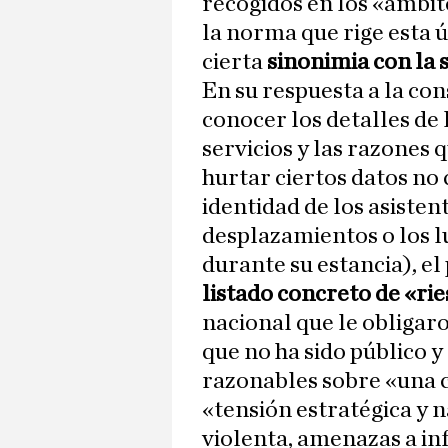
recogidos en los «ámbito
la norma que rige esta ú
cierta
sinonimia con la 
En su respuesta a la con
conocer los detalles de 
servicios y las razones
hurtar ciertos datos no 
identidad de los asisten
desplazamientos o los l
durante su estancia), e
listado concreto de «ri
nacional que le obligar
que no ha sido público 
razonables sobre «una 
«tensión estratégica y n
violenta, amenazas a inf