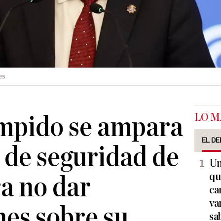
es
LO M
pido se ampara
EL DE
 de seguridad de
Un
qu
a no dar
ca
va
nes sobre su
sa