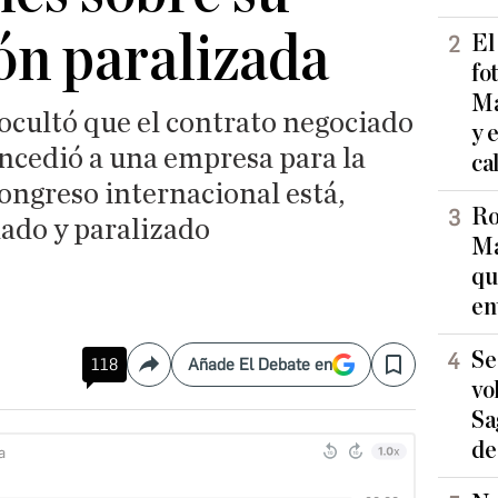
ón paralizada
El
fo
Ma
ocultó que el contrato negociado
y 
oncedió a una empresa para la
ca
ongreso internacional está,
Ro
ado y paralizado
Ma
qu
en
Se
118
Añade El Debate en
Compartir
Save
vo
Sa
de