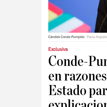
Cándido Conde-Pumpido
Paula Argüell
Exclusiva
Conde-Pum
en razones
Estado par
explicacio