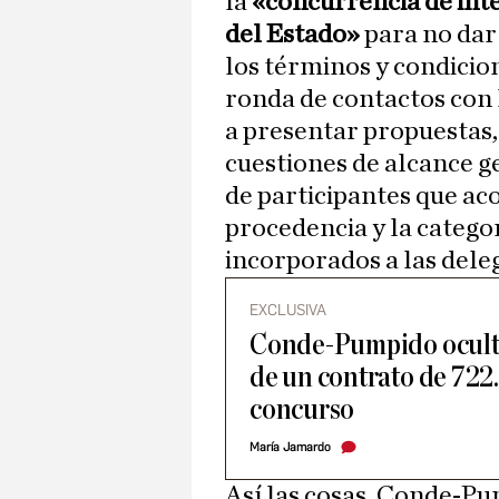
la
«concurrencia de inte
del Estado»
para no dar
los términos y condicion
ronda de contactos con 
a presentar propuestas, 
cuestiones de alcance 
de participantes que aco
procedencia y la categor
incorporados a las deleg
EXCLUSIVA
Conde-Pumpido oculta
de un contrato de 722
concurso
María Jamardo
Así las cosas, Conde-Pu