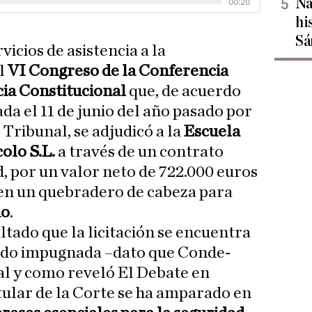
Na
hi
Sá
vicios de asistencia a la
el
VI Congreso de la Conferencia
cia Constitucional
que, de acuerdo
da el 11 de junio del año pasado por
 Tribunal, se adjudicó a la
Escuela
olo S.L.
a través de un contrato
d, por un valor neto de 722.000 euros
 en un quebradero de cabeza para
do
.
ultado que la licitación se encuentra
sido impugnada –dato que Conde-
al y como reveló El Debate en
itular de la Corte se ha amparado en