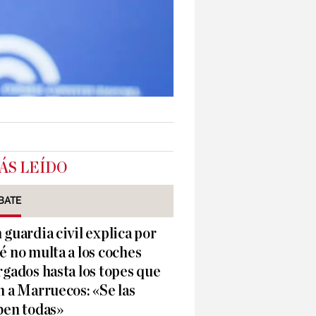
ÁS LEÍDO
BATE
 guardia civil explica por
é no multa a los coches
rgados hasta los topes que
n a Marruecos: «Se las
ben todas»