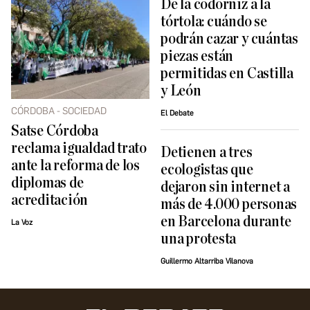
De la codorniz a la
tórtola: cuándo se
podrán cazar y cuántas
piezas están
permitidas en Castilla
y León
CÓRDOBA - SOCIEDAD
El Debate
Satse Córdoba
reclama igualdad trato
Detienen a tres
ante la reforma de los
ecologistas que
diplomas de
dejaron sin internet a
acreditación
más de 4.000 personas
en Barcelona durante
La Voz
una protesta
Guillermo Altarriba Vilanova