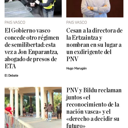
PAIS VASCO
PAIS VASCO
El Gobierno vasco
Cesan a la directora de
concede otro régimen
la Ertzaintza y
de semilibertad: esta
nombran en su lugar a
vez a Jon Enparantza,
un exdirigente del
abogado de presos de
PNV
ETA
Hugo Marugán
El Debate
PNV y Bildu reclaman
juntos «el
reconocimiento de la
nación vasca» y el
«derecho a decidir su
futuro»