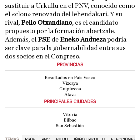
sustituir a Urkullu en el PNV, conocido como
el «clon» renovado del lehendakari. Y su
rival,
Pello Otxandiano
, es el candidato
propuesto por la formación abertzale.
Además, el
PSE
de
Eneko Andueza
podría
ser clave para la gobernabilidad entre sus
dos socios en el Congreso.
PROVINCIAS
Resultados en País Vasco
Vizcaya
Guipúzcoa
Álava
PRINCIPALES CIUDADES
Vitoria
Bilbao
San Sebastián
TEMAS
PSOE
PNV
BILDU
IÑIGO URKULLU
ELECCIONES P