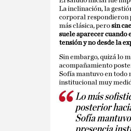
El saludo inicial fue im
La inclinación, la gestió
corporal respondieron p
más clásica, pero
sin ca
suele aparecer cuando e
tensión y no desde la ex
Sin embargo, quizá lo má
acompañamiento posterior
Sofía mantuvo en todo
institucional muy medida
Lo más sofist
posterior hacia
Sofía mantuvo
presencia inst