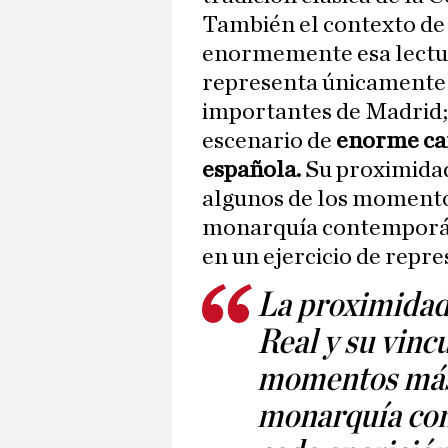
También el contexto de
enormemente esa lectur
representa únicamente u
importantes de Madrid
escenario de
enorme car
española.
Su proximidad
algunos de los momentos
monarquía contemporáne
en un ejercicio de repr
La proximidad
Real y su vinc
momentos más s
monarquía co