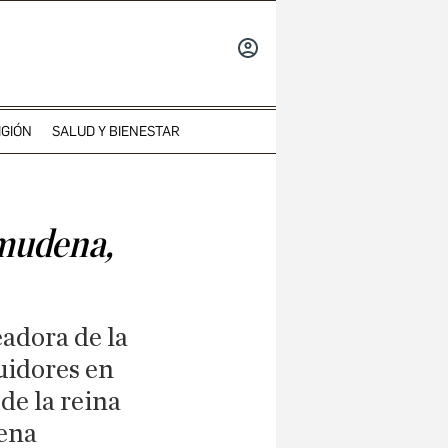
INICIAR
SESIÓN
IGIÓN
SALUD Y BIENESTAR
lmudena,
adora de la
uidores en
de la reina
dena