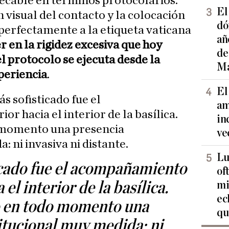
pecable en términos protocolarios.
El
n visual del contacto y la colocación
dó
erfectamente a la etiqueta vaticana
añ
er en la rigidez excesiva que hoy
de
l protocolo se ejecuta desde la
Ma
periencia
.
El
s sofisticado fue el
am
 hacia el interior de la basílica.
in
 momento una presencia
ve
: ni invasiva ni distante.
Lu
icado fue el acompañamiento
of
 el interior de la basílica.
mi
ec
 en todo momento una
qu
itucional muy medida: ni