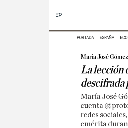
Menú
PORTADA
ESPAÑA
ECO
María José Gómez
La lección 
descifrada 
María José Góm
cuenta @proto
redes sociales
emérita duran