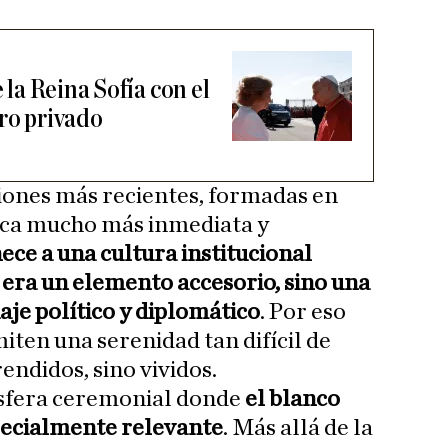
e la Reina Sofía con el
tro privado
iones más recientes, formadas en
ica mucho más inmediata y
ece a una cultura institucional
era un elemento accesorio, sino una
aje político y diplomático
. Por eso
ten una serenidad tan difícil de
endidos, sino vividos.
sfera ceremonial donde
el blanco
pecialmente relevante
. Más allá de la