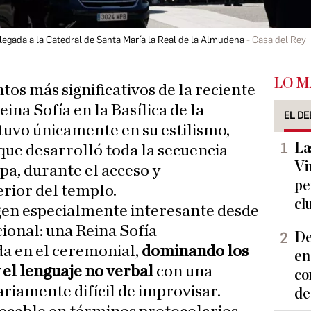
llegada a la Catedral de Santa María la Real de la Almudena
Casa del Rey
LO M
os más significativos de la reciente
eina Sofía en la Basílica de la
EL DE
uvo únicamente en su estilismo,
La
que desarrolló toda la secuencia
Vi
pa, durante el acceso y
pe
rior del templo.
cl
gen especialmente interesante desde
cional: una Reina Sofía
De
a en el ceremonial,
dominando los
en
y el lenguaje no verbal
con una
co
riamente difícil de improvisar.
de