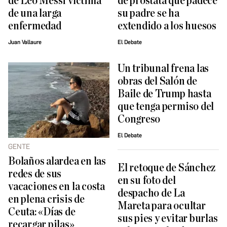
de Leo Messi víctima
de próstata que padece
de una larga
su padre se ha
enfermedad
extendido a los huesos
Juan Vallaure
El Debate
Un tribunal frena las
obras del Salón de
Baile de Trump hasta
que tenga permiso del
Congreso
El Debate
GENTE
Bolaños alardea en las
El retoque de Sánchez
redes de sus
en su foto del
vacaciones en la costa
despacho de La
en plena crisis de
Mareta para ocultar
Ceuta: «Días de
sus pies y evitar burlas
recargar pilas»