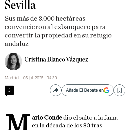
Sevilla
Sus más de 3.000 hectáreas
convencieron al exbanquero para
convertir la propiedad en su refugio
andaluz
Cristina Blanco Vázquez
Madrid
05 jul. 2025 - 04:30
3
Añade El Debate en
Compartir
Save
M
ario Conde
dio el salto a la fama
en la década de los 80 tras