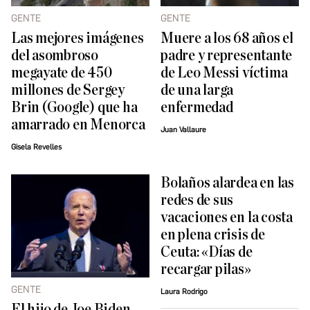
GENTE
GENTE
Las mejores imágenes
Muere a los 68 años el
del asombroso
padre y representante
megayate de 450
de Leo Messi víctima
millones de Sergey
de una larga
Brin (Google) que ha
enfermedad
amarrado en Menorca
Juan Vallaure
Gisela Revelles
Bolaños alardea en las
redes de sus
vacaciones en la costa
en plena crisis de
Ceuta: «Días de
recargar pilas»
GENTE
Laura Rodrigo
El hijo de Joe Biden