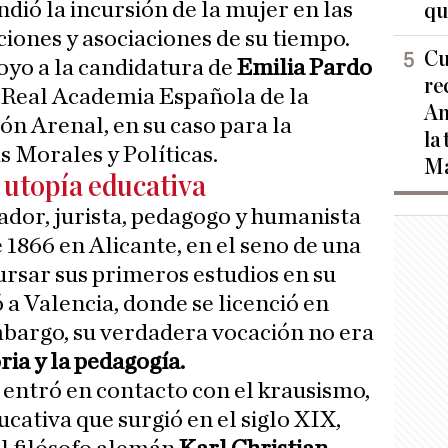
ndió la incursión de la mujer en las
qu
ciones y asociaciones de su tiempo.
Cu
poyo a la candidatura de
Emilia Pardo
re
 Real Academia Española de la
Am
ón Arenal, en su caso para la
la
s Morales y Políticas.
Ma
a utopía educativa
riador, jurista, pedagogo y humanista
e 1866 en Alicante, en el seno de una
ursar sus primeros estudios en su
ó a Valencia, donde se licenció en
bargo, su verdadera vocación no era
oria y la pedagogía.
a entró en contacto con el krausismo,
ucativa que surgió en el siglo XIX,