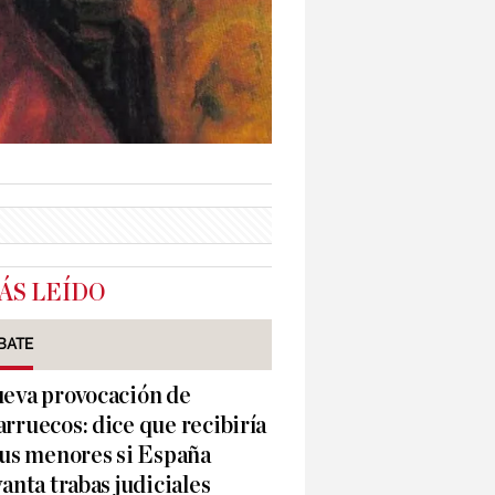
ÁS LEÍDO
BATE
eva provocación de
rruecos: dice que recibiría
sus menores si España
vanta trabas judiciales