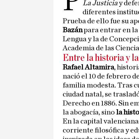
P
La Justicia
y defe
diferentes institu
Prueba de ello fue su a
Bazán
para entrar en la
Lengua y la de Concepci
Academia de las Ciencia
Entre la historia y l
Rafael Altamira
, histo
nació el 10 de febrero d
familia modesta. Tras c
ciudad natal, se traslad
Derecho en 1886. Sin em
la abogacía, sino
la hist
En la capital valencian
corriente filosófica y ed