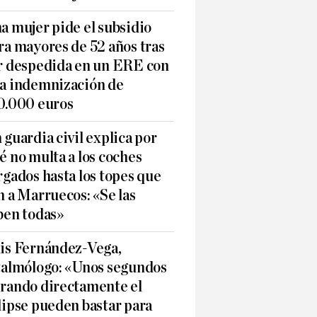
a mujer pide el subsidio
ra mayores de 52 años tras
r despedida en un ERE con
a indemnización de
0.000 euros
 guardia civil explica por
é no multa a los coches
rgados hasta los topes que
n a Marruecos: «Se las
ben todas»
is Fernández-Vega,
talmólogo: «Unos segundos
rando directamente el
lipse pueden bastar para