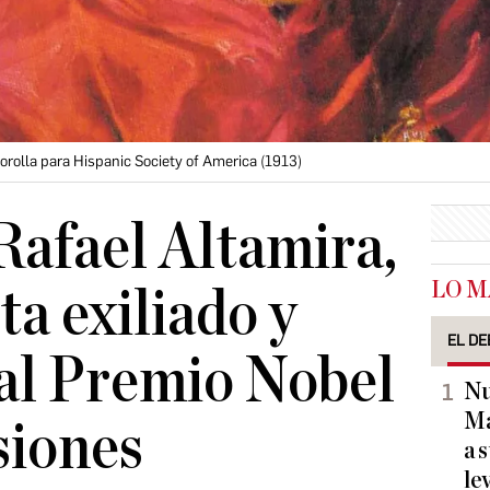
orolla para Hispanic Society of America (1913)
Rafael Altamira,
LO M
ta exiliado y
EL DE
al Premio Nobel
Nu
Ma
siones
a 
le