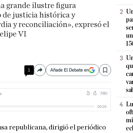
grande ilustre figura
Un
 de justicia histórica y
pa
dia y reconciliación», expresó el
se
elipe VI
un
15
Un
qu
1
Añade El Debate en
Compartir
Save
ca
va
sa
Lu
of
mi
usa republicana, dirigió el periódico
ec