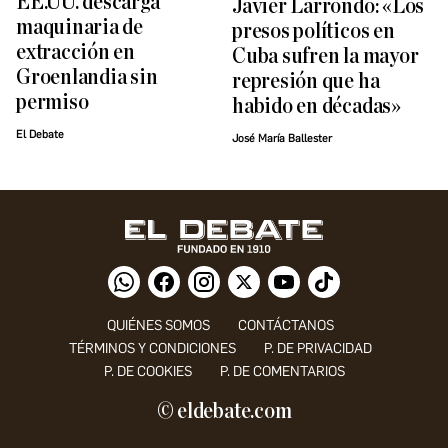
EE.UU. descarga
Javier Larrondo: «Los
maquinaria de
presos políticos en
extracción en
Cuba sufren la mayor
Groenlandia sin
represión que ha
permiso
habido en décadas»
El Debate
José María Ballester
QUIÉNES SOMOS
CONTÁCTANOS
TÉRMINOS Y CONDICIONES
P. DE PRIVACIDAD
P. DE COOKIES
P. DE COMENTARIOS
© eldebate.com