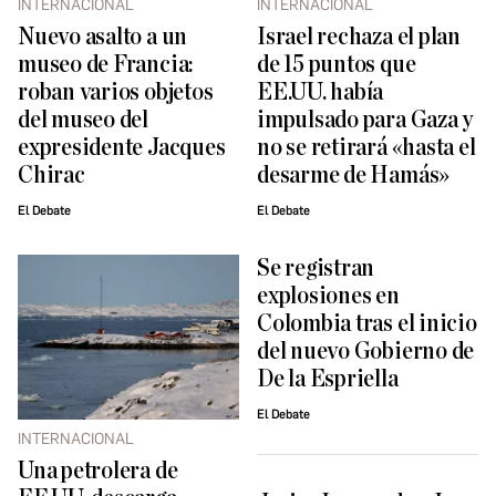
INTERNACIONAL
INTERNACIONAL
Nuevo asalto a un
Israel rechaza el plan
museo de Francia:
de 15 puntos que
roban varios objetos
EE.UU. había
del museo del
impulsado para Gaza y
expresidente Jacques
no se retirará «hasta el
Chirac
desarme de Hamás»
El Debate
El Debate
Se registran
explosiones en
Colombia tras el inicio
del nuevo Gobierno de
De la Espriella
El Debate
INTERNACIONAL
Una petrolera de