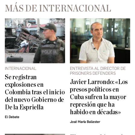
MÁS DE INTERNACIONAL
INTERNACIONAL
ENTREVISTA AL DIRECTOR DE
PRISONERS DEFENDERS
Se registran
Javier Larrondo: «Los
explosiones en
presos políticos en
Colombia tras el inicio
Cuba sufren la mayor
del nuevo Gobierno de
represión que ha
De la Espriella
habido en décadas»
El Debate
José María Ballester