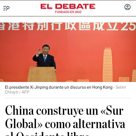
FUNDADO EN 1910
Menú
INICIA
SESIÓ
El presidente Xi Jinping durante un discurso en Hong Kong
Selim
Chtayti / AFP
China construye un «Sur
Global» como alternativa