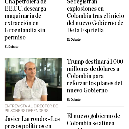
Una petrolera de
Se registran
EE.UU. descarga
explosiones en
maquinaria de
Colombia tras el inicio
extracción en
del nuevo Gobierno de
Groenlandia sin
De la Espriella
permiso
El Debate
El Debate
Trump destinará 1.000
millones de dólares a
Colombia para
reforzar los planes del
nuevo Gobierno
El Debate
ENTREVISTA AL DIRECTOR DE
PRISONERS DEFENDERS
El nuevo gobierno de
Javier Larrondo: «Los
Colombia se alinea
presos políticos en