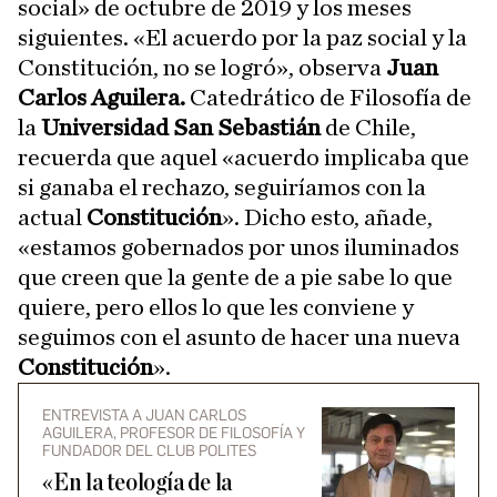
social» de octubre de 2019 y los meses
siguientes. «El acuerdo por la paz social y la
Constitución, no se logró», observa
Juan
Carlos Aguilera.
Catedrático de Filosofía de
la
Universidad San Sebastián
de Chile,
recuerda que aquel «acuerdo implicaba que
si ganaba el rechazo, seguiríamos con la
actual
Constitución
». Dicho esto, añade,
«estamos gobernados por unos iluminados
que creen que la gente de a pie sabe lo que
quiere, pero ellos lo que les conviene y
seguimos con el asunto de hacer una nueva
Constitución
».
ENTREVISTA A JUAN CARLOS
AGUILERA, PROFESOR DE FILOSOFÍA Y
FUNDADOR DEL CLUB POLITES
«En la teología de la