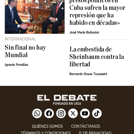
presos políticos en
Cuba sufren la mayor
represión que ha
habido en décadas»
José María Ballester
INTERNACIONAL
Sin final no hay
La embestida de
Mundial
Sheinbaum contra la
libertad
Ignacio Foncillas
Bernardo Graue Toussaint
QUIÉNES SOMOS
CONTÁCTANOS
TÉRMINOS Y CONDICIONES
P. DE PRIVACIDAD