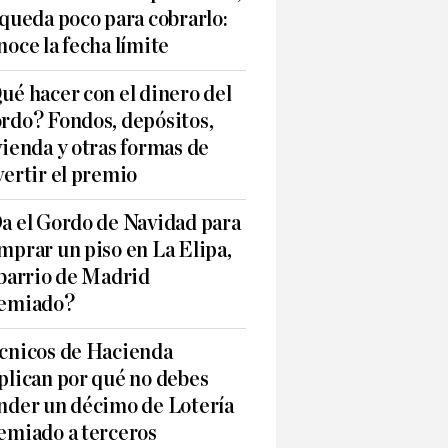
 queda poco para cobrarlo:
noce la fecha límite
ué hacer con el dinero del
rdo? Fondos, depósitos,
vienda y otras formas de
vertir el premio
a el Gordo de Navidad para
mprar un piso en La Elipa,
 barrio de Madrid
emiado?
cnicos de Hacienda
plican por qué no debes
nder un décimo de Lotería
emiado a terceros