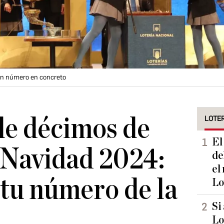
 un número en concreto
de décimos de
LOTER
El
 Navidad 2024:
de
el
tu número de la
Lo
Si
Lo