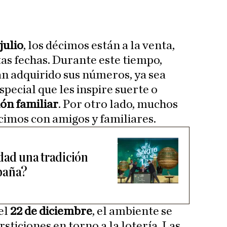
julio
, los décimos están a la venta,
tas fechas. Durante este tiempo,
n adquirido sus números, ya sea
special que les inspire suerte o
ión familiar
. Por otro lado, muchos
imos con amigos y familiares.
idad una tradición
paña?
el
22 de diciembre
, el ambiente se
rsticiones en torno a la lotería. Las