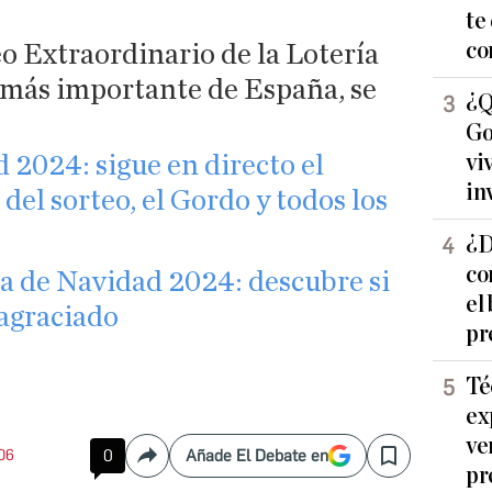
te
co
eo Extraordinario de la Lotería
o más importante de España, se
¿Q
Go
vi
 2024: sigue en directo el
in
del sorteo, el Gordo y todos los
¿D
co
 de Navidad 2024: descubre si
el
 agraciado
pr
Té
ex
ve
:06
0
Añade El Debate en
Compartir
Save
pr