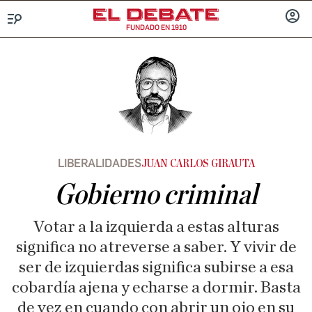
FUNDADO EN 1910
Menú
INICIA
SESIÓ
LIBERALIDADES
JUAN CARLOS GIRAUTA
Gobierno criminal
Votar a la izquierda a estas alturas
significa no atreverse a saber. Y vivir de
ser de izquierdas significa subirse a esa
cobardía ajena y echarse a dormir. Basta
de vez en cuando con abrir un ojo en su