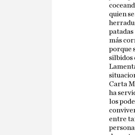
coceando
quien se
herradur
patadas 
más corr
porque 
silbidos
Lamentab
situaci
Carta Ma
ha servi
los pode
conviven
entre ta
personas