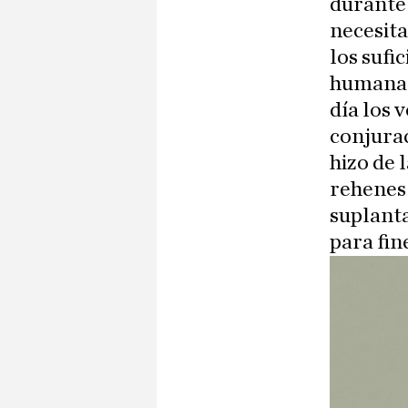
durante 
necesita
los sufi
humana q
día los 
conjurac
hizo de 
rehenes 
suplanta
para fin