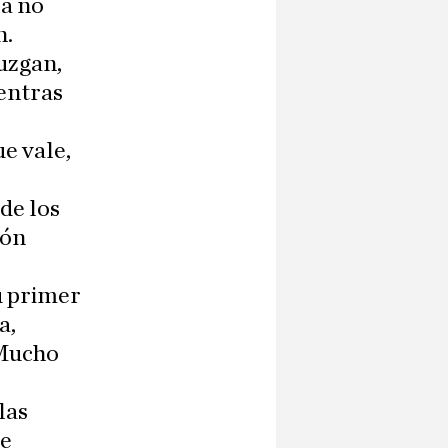
ra no
n.
uzgan,
ientras
e vale,
 de los
ión
su primer
a,
 Mucho
las
ue