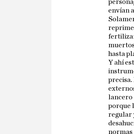
personaj
envían a
Solamen
reprimen
fertiliz
muertos 
hasta pl
Y ahí es
instrume
precisa.
externos
lancero 
porque l
regular 
desahuci
normas 