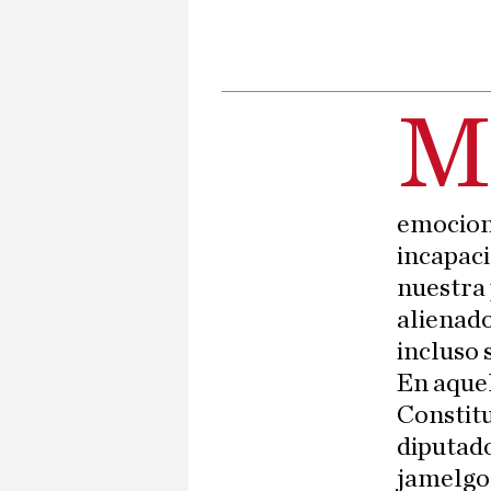
emociona
incapaci
nuestra
alienado
incluso 
En aquel
Constitu
diputado
jamelgos