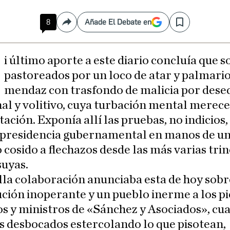
8
Añade El Debate en
Compartir
Save
M
i último aporte a este diario concluía que 
pastoreados por un loco de atar y palmari
mendaz con trasfondo de malicia por deseq
l y volitivo, cuya turbación mental merece
tación. Exponía allí las pruebas, no indicios,
 presidencia gubernamental en manos de u
 cosido a flechazos desde las más varias tri
suyas.
la colaboración anunciaba esta de hoy sobr
ción inoperante y un pueblo inerme a los pi
s y ministros de «Sánchez y Asociados», cua
 desbocados estercolando lo que pisotean,