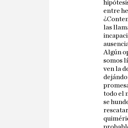
hipótesi
entre he
¿Contemp
las llam
incapaci
ausencia
Algún op
somos lí
ven la d
dejándon
promesas
todo el 
se hunde
rescatar
quiméri
probabl