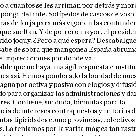
 a cuantos se les arriman por detrás y mor
 ponga delante. Solípedos de cascos de vaso 
as de forja para más vigor en las contunde
que sueltan. Y de potrero mayor, el presiden
ido joquy. ¿Pero a qué espera? Descabalgue
sabe de sobra que mangonea España abrum
 e imprecaciones por donde va.
le que no haya una ágil respuesta constitu
ones así. Hemos ponderado la bondad de nue
gna por activa y pasiva con elogios y difusi
do para organizar las administraciones y dar
res. Contiene, sin duda, fórmulas para la
cia de intereses contrapuestos y criterios 
ntas tipicidades como provincias, colectivos
. La teníamos por la varita mágica tan rast