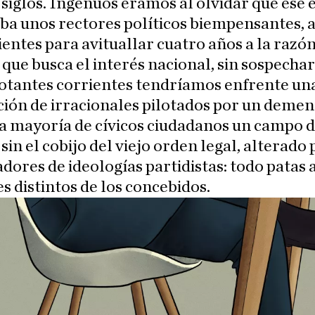
siglos. Ingenuos éramos al olvidar que ese 
ba unos rectores políticos biempensantes, 
cientes para avituallar cuatro años a la razó
ue busca el interés nacional, sin sospechar
votantes corrientes tendríamos enfrente un
ión de irracionales pilotados por un demen
la mayoría de cívicos ciudadanos un campo 
sin el cobijo del viejo orden legal, alterado 
dores de ideologías partidistas: todo patas 
es distintos de los concebidos.