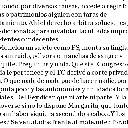
uando, por diversas causas, accede a regir fa
 o patrimonios alguien con taras de
miento. Ahí el derecho arbitra soluciones 
isdiccionales para invalidar facultades impr
tentes o indecentes.
Moncloa un sujeto como PS, monta su tingl
s sin ruido, pólvora o manchas de sangre y 
 quite. Preguntas y nada. Que si el Congreso 
lía le pertenece y el TC derivó a corte priva
. O que nada de nada puede hacer nadie, por
inta poco y las autonomías y entidades loc
ales. Del Rey dicen que ni arte ni parte. Y 
verse si no lo dispone Margarita, que tonte
sin haber siquiera ascendido a cabo. ¿Y los
es? Se ven atados frente al maleante aforad