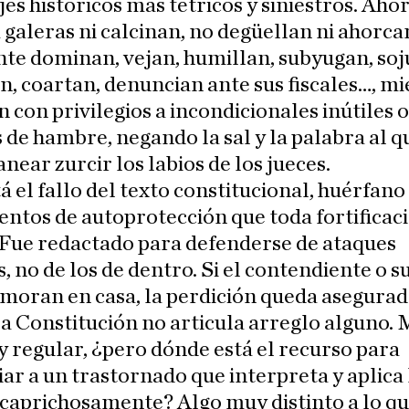
es históricos más tétricos y siniestros. Aho
 galeras ni calcinan, no degüellan ni ahorca
te dominan, vejan, humillan, subyugan, soj
, coartan, denuncian ante sus fiscales…, m
an con privilegios a incondicionales inútiles o
de hambre, negando la sal y la palabra al qu
anear zurcir los labios de los jueces.
tá el fallo del texto constitucional, huérfano
ntos de autoprotección que toda fortificac
 Fue redactado para defenderse de ataques
, no de los de dentro. Si el contendiente o 
moran en casa, la perdición queda asegurad
a Constitución no articula arreglo alguno.
y regular, ¿pero dónde está el recurso para
ar a un trastornado que interpreta y aplica 
caprichosamente? Algo muy distinto a lo q