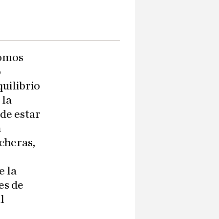
somos
o
uilibrio
 la
 de estar
n
ncheras,
e la
es de
l