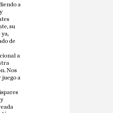
diendo a
y
ntes
te, su
 ya,
ado de
cional a
stra
ón. Nos
 juego a
dispares
 y
reada