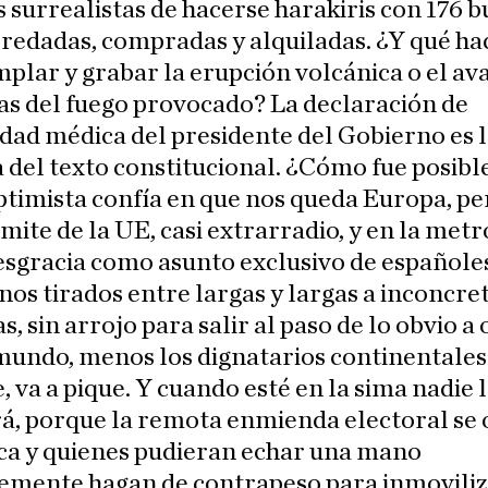
s surrealistas de hacerse harakiris con 176 
redadas, compradas y alquiladas. ¿Y qué ha
lar y grabar la erupción volcánica o el av
as del fuego provocado? La declaración de
dad médica del presidente del Gobierno es 
 del texto constitucional. ¿Cómo fue posibl
timista confía en que nos queda Europa, pe
mite de la UE, casi extrarradio, y en la metr
esgracia como asunto exclusivo de españole
os tirados entre largas y largas a inconcre
, sin arrojo para salir al paso de lo obvio a 
mundo, menos los dignatarios continentales
, va a pique. Y cuando esté en la sima nadie 
á, porque la remota enmienda electoral se 
ca y quienes pudieran echar una mano
emente hagan de contrapeso para inmoviliz