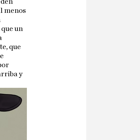
edén
al menos
n
 que un
a
te, que
de
por
arriba y