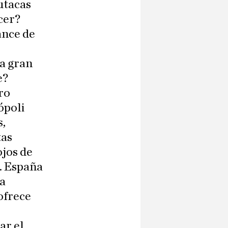
butacas
cer?
ance de
la gran
e?
ro
ópoli
s,
tas
ojos de
. España
la
ofrece
ar el