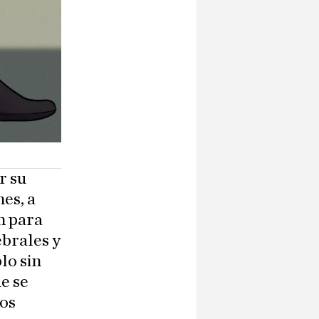
r su
nes, a
n para
brales y
lo sin
ue se
los