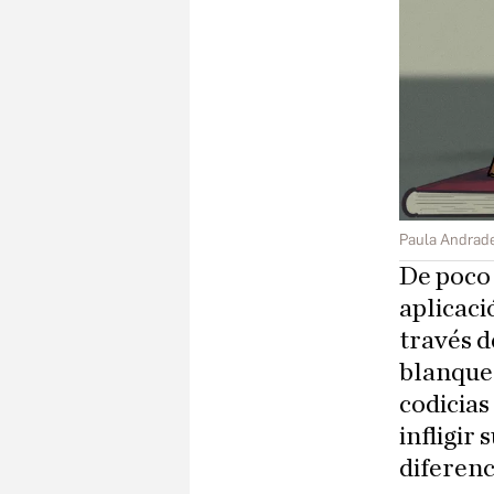
Paula Andrad
De poco 
aplicaci
través d
blanque
codicias
infligir 
diferenc