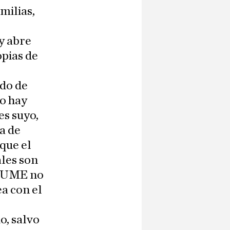
milias,
y abre
opias de
ado de
no hay
es suyo,
da de
que el
ales son
la UME no
a con el
o, salvo