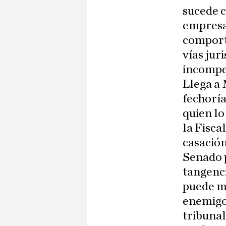
sucede c
empresas
comporta
vías jur
incompe
Llega a 
fechoría
quien lo
la Fisca
casación
Senado p
tangenci
puede mo
enemigo 
tribunal