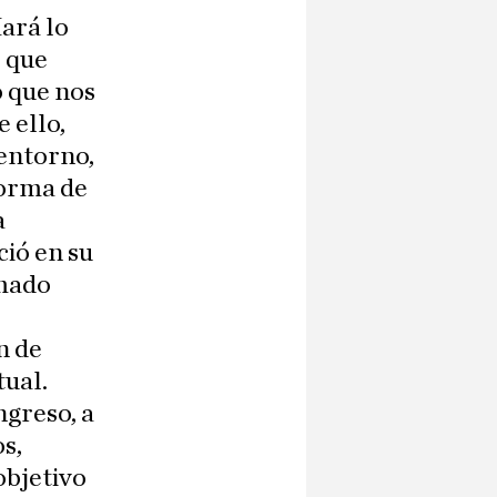
Hará lo
l que
o que nos
 ello,
 entorno,
forma de
a
ió en su
rmado
n de
ual.
greso, a
s,
objetivo