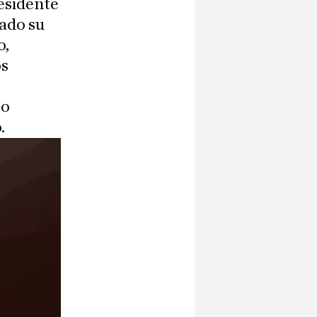
esidente
ado su
o,
os
 o
.