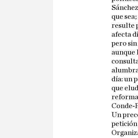
Sánchez 
que sea;
resulte 
afecta d
pero sin
aunque l
consulta
alumbra
día: un 
que elud
reformar
Conde-P
Un prec
petición
Organiza