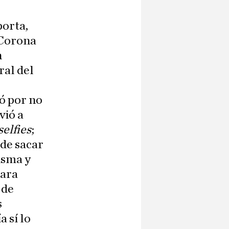
porta,
a Corona
n
ral del
ió por no
vió a
selfies
;
ede sacar
isma y
para
 de
s
 sí lo