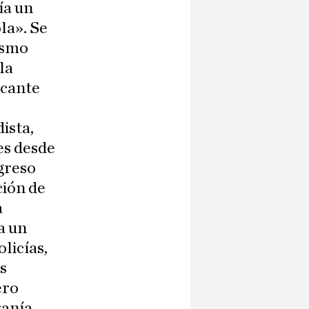
ía un
la». Se
ismo
la
ocante
ista,
es desde
ngreso
ción de
a
a un
licías,
s
ero
ranía