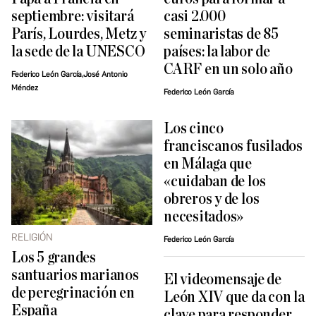
septiembre: visitará
casi 2.000
París, Lourdes, Metz y
seminaristas de 85
la sede de la UNESCO
países: la labor de
CARF en un solo año
Federico León García,José Antonio
Méndez
Federico León García
Los cinco
franciscanos fusilados
en Málaga que
«cuidaban de los
obreros y de los
necesitados»
RELIGIÓN
Federico León García
Los 5 grandes
santuarios marianos
El videomensaje de
de peregrinación en
León XIV que da con la
España
clave para responder