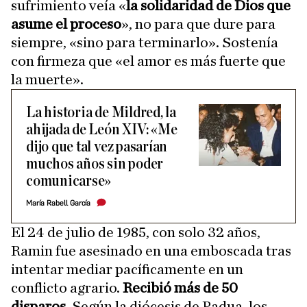
sufrimiento veía «
la solidaridad de Dios que
asume el proceso
», no para que dure para
siempre, «sino para terminarlo». Sostenía
con firmeza que «el amor es más fuerte que
la muerte».
La historia de Mildred, la
ahijada de León XIV: «Me
dijo que tal vez pasarían
muchos años sin poder
comunicarse»
María Rabell García
El 24 de julio de 1985, con solo 32 años,
Ramin fue asesinado en una emboscada tras
intentar mediar pacíficamente en un
conflicto agrario.
Recibió más de 50
disparos.
Según la diócesis de Padua, los