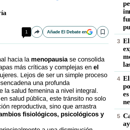
pe
in
ía
fu
pu
1
Añade El Debate en
Compartir
Save
El
ex
mo
al hacia la
menopausia
se consolida
la
apas más críticas y complejas en
el
ujeres. Lejos de ser un simple proceso
El
desencadena una profunda
po
 la salud femenina a nivel integral.
es
n salud pública, este tránsito no solo
ne
ción reproductiva, sino que arrastra
ambios fisiológicos, psicológicos y
Ca
ay
principalmente a una disminución