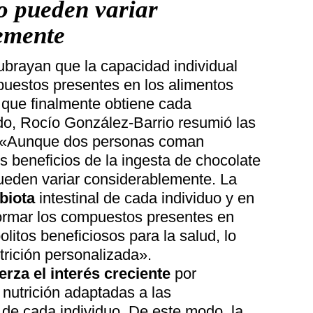
o pueden variar
emente
ubrayan que la capacidad individual
puestos presentes en los alimentos
 que finalmente obtiene cada
do, Rocío González-Barrio resumió las
: «Aunque dos personas coman
 beneficios de la ingesta de chocolate
ueden variar considerablemente. La
biota
intestinal de cada individuo y en
ormar los compuestos presentes en
litos beneficiosos para la salud, lo
trición personalizada».
erza el interés creciente
por
 nutrición adaptadas a las
s de cada individuo. De este modo, la