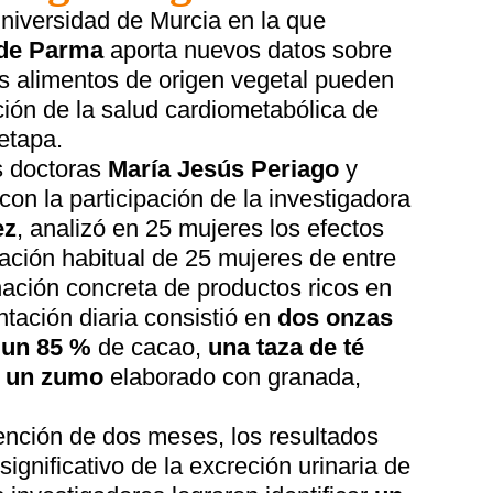
Universidad de Murcia en la que
 de Parma
aporta nuevos datos sobre
s alimentos de origen vegetal pueden
ión de la salud cardiometabólica de
etapa.
as doctoras
María Jesús Periago
y
 con la participación de la investigadora
ez
, analizó en 25 mujeres los efectos
tación habitual de 25 mujeres de entre
ación concreta de productos ricos en
ntación diaria consistió en
dos onzas
 un 85 %
de cacao,
una taza de té
e un zumo
elaborado con granada,
ención de dos meses, los resultados
ignificativo de la excreción urinaria de