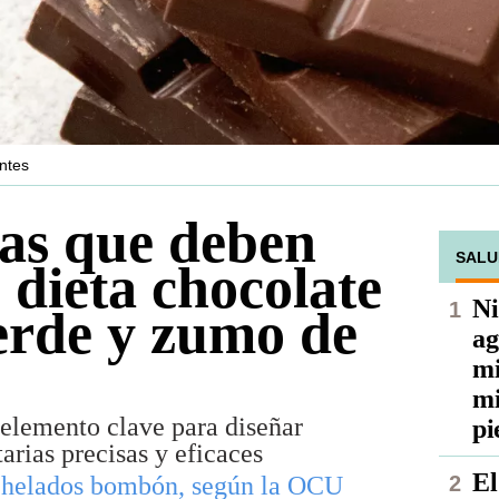
antes
as que deben
SALU
 dieta chocolate
Ni
verde y zumo de
ag
mi
mi
 elemento clave para diseñar
pi
rias precisas y eficaces
El
s helados bombón, según la OCU