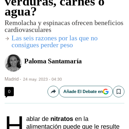
verduras, carnes o
agua?
Remolacha y espinacas ofrecen beneficios
cardiovasculares
​Las seis razones por las que no
consigues perder peso
Paloma Santamaría
Madrid
24 may. 2023 - 04:30
0
Añade El Debate en
Compartir
Save
H
ablar de
nitratos
en la
alimentación puede que le resulte