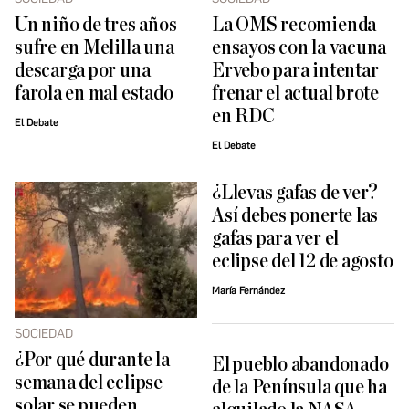
Un niño de tres años
La OMS recomienda
sufre en Melilla una
ensayos con la vacuna
descarga por una
Ervebo para intentar
farola en mal estado
frenar el actual brote
en RDC
El Debate
El Debate
¿Llevas gafas de ver?
Así debes ponerte las
gafas para ver el
eclipse del 12 de agosto
María Fernández
SOCIEDAD
¿Por qué durante la
El pueblo abandonado
semana del eclipse
de la Península que ha
solar se pueden