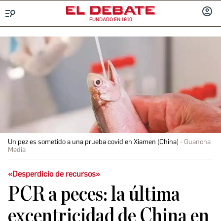
FUNDADO EN 1910
Menú
INICIA
SESIÓ
Un pez es sometido a una prueba covid en Xiamen (China)
Guancha
Media
«Desperdicio de recursos»
PCR a peces: la última
excentricidad de China en