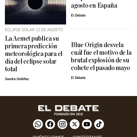
agosto en España
El Debate
ECLIPSE SOLAR 12 DE AGOSTO
La Aemet publica su
Blue Origin desvela
primera predicción
cuál fue el motivo de la
meteorológica para el
brutal explosión de su
día del eclipse solar
cohete el pasado mayo
total
El Debate
Sandra Ordóñez