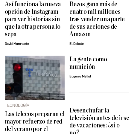
Así funciona la nueva
Bezos gana más de
opción de Instagram
cuatro mil millones
para ver historias sin
tras vender una parte
que la otra persona lo
de sus acciones de
sepa
Amazon
David Marchante
El Debate
La gente como
munición
Eugenio Mallol
TECNOLOGÍA
Desenchufar la
Las telecos preparan el
televisión antes de irse
mayor refuerzo de red
de vacaciones: ¿sí o
del verano por el
no?