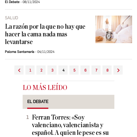
El Debate
08/11/2024
SALUD
La razón por la que no hay que
hacer la cama nada mas
levantarse
Paloma Santamaría
04/11/2024
1
2
3
4
5
6
7
8
LO MÁS LEÍDO
EL DEBATE
Ferran Torres: «Soy
valenciano, valencianista y
español. A quien le pese es su