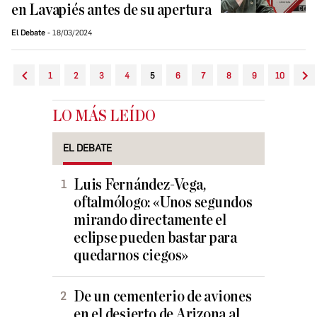
en Lavapiés antes de su apertura
El Debate
18/03/2024
1
2
3
4
5
6
7
8
9
10
LO MÁS LEÍDO
EL DEBATE
Luis Fernández-Vega,
oftalmólogo: «Unos segundos
mirando directamente el
eclipse pueden bastar para
quedarnos ciegos»
De un cementerio de aviones
en el desierto de Arizona al