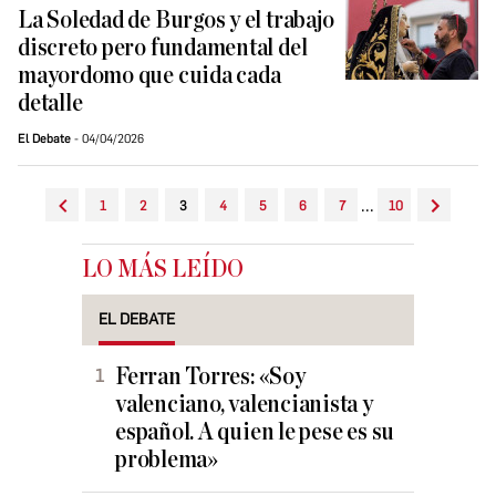
La Soledad de Burgos y el trabajo
discreto pero fundamental del
mayordomo que cuida cada
detalle
El Debate
04/04/2026
...
1
2
3
4
5
6
7
10
LO MÁS LEÍDO
EL DEBATE
Ferran Torres: «Soy
valenciano, valencianista y
español. A quien le pese es su
problema»