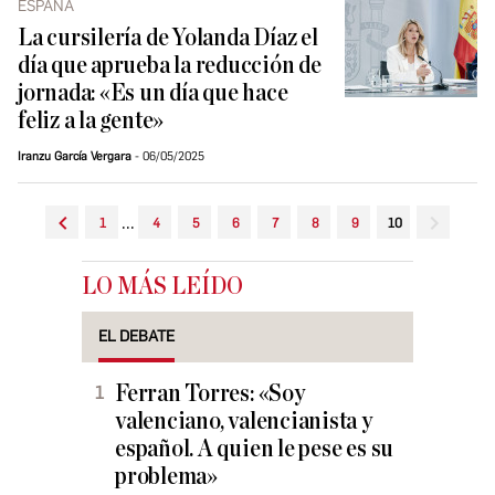
ESPAÑA
La cursilería de Yolanda Díaz el
día que aprueba la reducción de
jornada: «Es un día que hace
feliz a la gente»
Iranzu García Vergara
06/05/2025
...
1
4
5
6
7
8
9
10
LO MÁS LEÍDO
EL DEBATE
Ferran Torres: «Soy
valenciano, valencianista y
español. A quien le pese es su
problema»