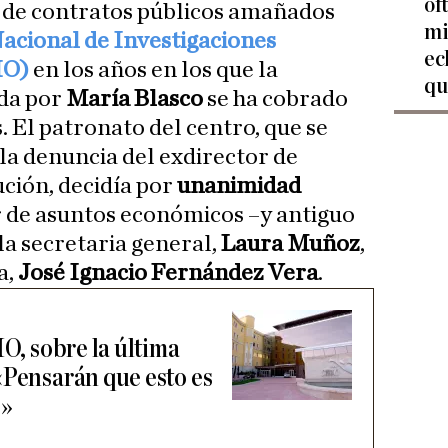
of
 de contratos públicos amañados
mi
acional de Investigaciones
ec
IO)
en los años en los que la
qu
ida por
María Blasco
se ha cobrado
. El patronato del centro, que se
 la denuncia del exdirector de
ución, decidía por
unanimidad
r de asuntos económicos –y antiguo
 la secretaria general,
Laura Muñoz
,
a,
José Ignacio Fernández Vera
.
IO, sobre la última
«Pensarán que esto es
s»