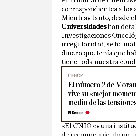
el Tribunal de Cuentas e
correspondientes a los 
Mientras tanto, desde e
Universidades
han detal
Investigaciones Oncoló
irregularidad, se ha ma
dinero que tenía que hab
tiene toda nuestra cond
CIENCIA
El número 2 de Moran
vive su «mejor moment
medio de las tensione
El Debate
«El CNIO es una institu
de reconocimiento por p