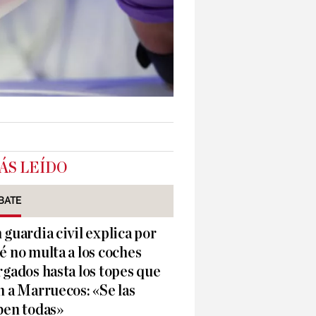
ÁS LEÍDO
BATE
 guardia civil explica por
é no multa a los coches
rgados hasta los topes que
n a Marruecos: «Se las
ben todas»