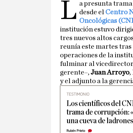
L
a presunta trama
desde el
Centro N
Oncológicas (CN
institución estuvo dirig
tres nuevos altos cargos
reunía este martes tras
operaciones de la instit
fulminar al vicedirecto
gerente–,
Juan Arroyo
,
y el adjunto a la gerenci
TESTIMONIO
Los científicos del CN
trama de corrupción: 
una cueva de ladrone
Rubén Prieto