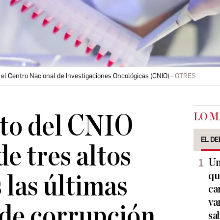
 el Centro Nacional de Investigaciones Oncológicas (CNIO)
GTRES
LO M
ato del CNIO
EL DE
e tres altos
Un
qu
 las últimas
ca
va
de corrupción
sa