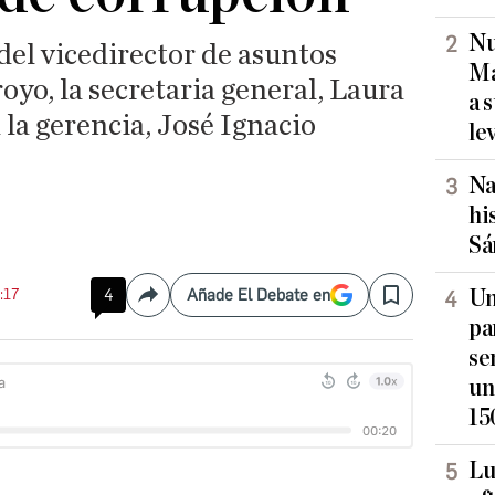
Nu
 del vicedirector de asuntos
Ma
yo, la secretaria general, Laura
a 
 la gerencia, José Ignacio
le
Na
hi
Sá
:17
4
Añade El Debate en
Un
Compartir
Save
pa
se
un
15
Lu