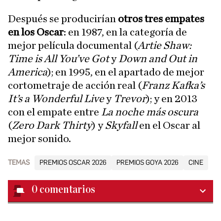
Después se producirían
otros tres empates
en los Oscar
: en 1987, en la categoría de
mejor película documental (
Artie Shaw:
Time is All You’ve Got
y
Down and Out in
America
); en 1995, en el apartado de mejor
cortometraje de acción real (
Franz Kafka’s
It’s a Wonderful Live
y
Trevor
); y en 2013
con el empate entre
La noche más oscura
(
Zero Dark Thirty
) y
Skyfall
en el Oscar al
mejor sonido.
TEMAS
PREMIOS OSCAR 2026
PREMIOS GOYA 2026
CINE
0
comentarios