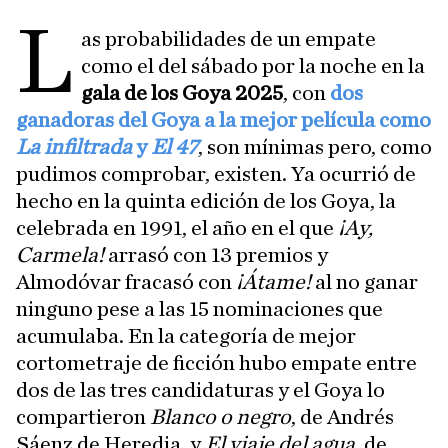
L
as probabilidades de un empate
como el del sábado por la noche en la
gala de los Goya 2025
, con
dos
ganadoras del Goya a la mejor película como
La infiltrada
y
El 47
, son mínimas pero, como
pudimos comprobar, existen. Ya ocurrió de
hecho en la quinta edición de los Goya, la
celebrada en 1991, el año en el que
¡Ay,
Carmela!
arrasó con 13 premios y
Almodóvar fracasó con
¡Átame!
al no ganar
ninguno pese a las 15 nominaciones que
acumulaba. En la categoría de mejor
cortometraje de ficción hubo empate entre
dos de las tres candidaturas y el Goya lo
compartieron
Blanco o negro
, de Andrés
Sáenz de Heredia, y
El viaje del agua
, de