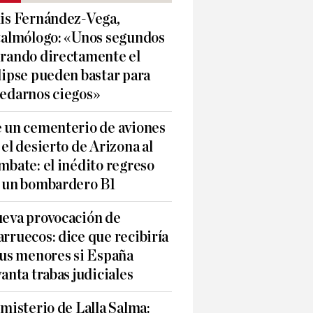
is Fernández-Vega,
talmólogo: «Unos segundos
rando directamente el
lipse pueden bastar para
edarnos ciegos»
 un cementerio de aviones
 el desierto de Arizona al
mbate: el inédito regreso
 un bombardero B1
eva provocación de
rruecos: dice que recibiría
sus menores si España
vanta trabas judiciales
 misterio de Lalla Salma: