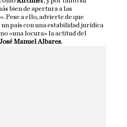
 como
Kirchner
, y por tanto su
ás bien de apertura a las
. Pese a ello, advierte de que
un país con una estabilidad jurídica
omo «una locura» la actitud del
José Manuel Albares
.