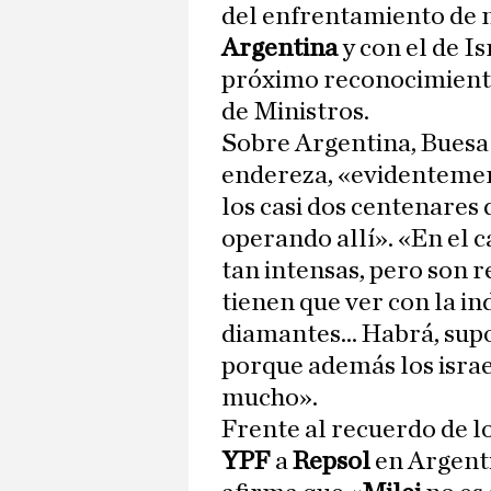
del enfrentamiento de 
Argentina
y con el de I
próximo reconocimiento
de Ministros.
Sobre Argentina, Buesa e
endereza, «evidentemen
los casi dos centenares
operando allí». «En el 
tan intensas, pero son 
tienen que ver con la in
diamantes... Habrá, sup
porque además los israe
mucho».
Frente al recuerdo de l
YPF
a
Repsol
en Argenti