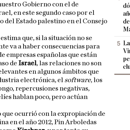
nuestro Gobierno con el de
dó
srael, en este segundo caso por
el
añ
 del Estado palestino en el Consejo
de
Ma
stima que, si la situación no se
La
te va a haber consecuencias para
Vi
 de empresas españolas que están
pe
caso de
Israel
, las relaciones no son
cl
relevantes en algunos ámbitos que
dustria electrónica, el
software
, los
ongo, repercusiones negativas,
líes hablan poco, pero actúan
o que ocurrió con la expropiación de
na en el año 2012, Pin Arboledas