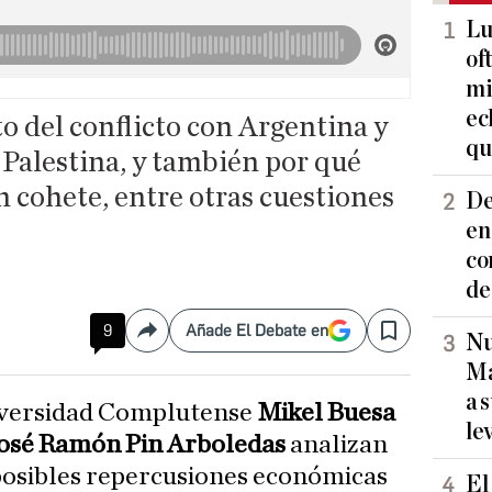
Lu
of
mi
ec
o del conflicto con Argentina y
qu
 Palestina, y también por qué
 cohete, entre otras cuestiones
De
en
co
de
9
Añade El Debate en
Compartir
Save
Nu
Ma
a 
Universidad Complutense
Mikel Buesa
le
osé Ramón Pin Arboledas
analizan
 posibles repercusiones económicas
El