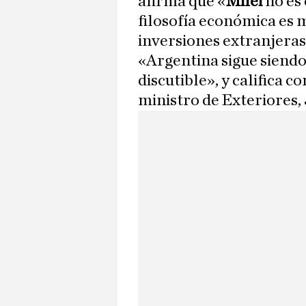
afirma que «
Milei
no es
filosofía económica es m
inversiones extranjeras»
«Argentina sigue siendo 
discutible», y califica c
ministro de Exteriores,