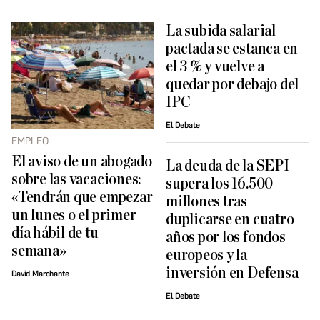
La subida salarial
pactada se estanca en
el 3 % y vuelve a
quedar por debajo del
IPC
El Debate
EMPLEO
El aviso de un abogado
La deuda de la SEPI
sobre las vacaciones:
supera los 16.500
«Tendrán que empezar
millones tras
un lunes o el primer
duplicarse en cuatro
día hábil de tu
años por los fondos
semana»
europeos y la
inversión en Defensa
David Marchante
El Debate