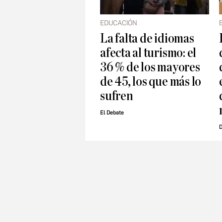
EDUCACIÓN
La falta de idiomas
afecta al turismo: el
36 % de los mayores
de 45, los que más lo
sufren
El Debate
D