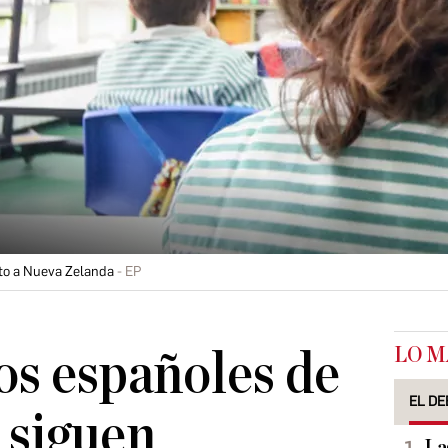
nto a Nueva Zelanda
EP
LO M
s españoles de
EL DE
 siguen