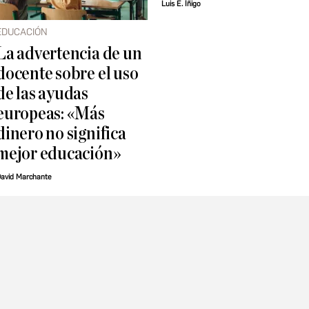
Luis E. Íñigo
EDUCACIÓN
La advertencia de un
docente sobre el uso
de las ayudas
europeas: «Más
dinero no significa
mejor educación»
avid Marchante