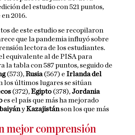
dición del estudio con 521 puntos,
 en 2016.
tos de este estudio se recopilaron
rece que la pandemia influyó sobre
rensión lectora de los estudiantes.
el equivalente al de PISA para
ra la tabla con 587 puntos, seguido de
ng
(573),
Rusia
(567) e
Irlanda del
n los últimos lugares se sitúan
cos
(372),
Egipto
(378),
Jordania
o
es el país que más ha mejorado
baiyán
y
Kazajistán
son los que más
en mejor comprensión