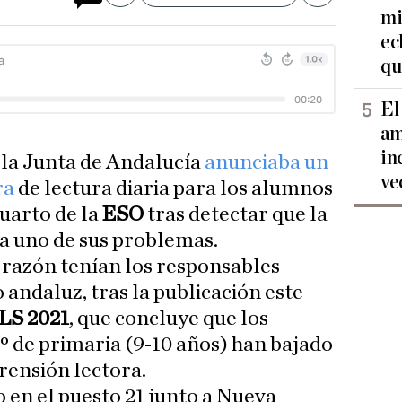
mi
ec
qu
El
am
in
 la Junta de Andalucía
anunciaba un
ve
ra
de lectura diaria para los alumnos
uarto de la
ESO
tras detectar que la
a uno de sus problemas.
 razón tenían los responsables
andaluz, tras la publicación este
LS 2021
, que concluye que los
 de primaria (9-10 años) han bajado
rensión lectora.
o en el puesto 21 junto a Nueva