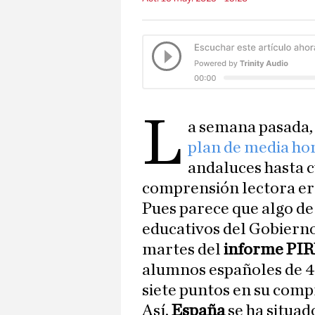
L
a semana pasada,
plan de media ho
andaluces hasta c
comprensión lectora er
Pues parece que algo de
educativos del Gobierno 
martes del
informe PIR
alumnos españoles de 4º
siete puntos en su comp
Así,
España
se ha situad