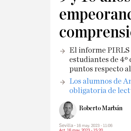
empeorand
comprensi
El informe PIRLS 
estudiantes de 4º 
puntos respecto al
Los alumnos de A
obligatoria de lec
Roberto Marbán
Sevilla
16 may. 2023 - 11:06
Act. 16 may. 2023 - 15:20