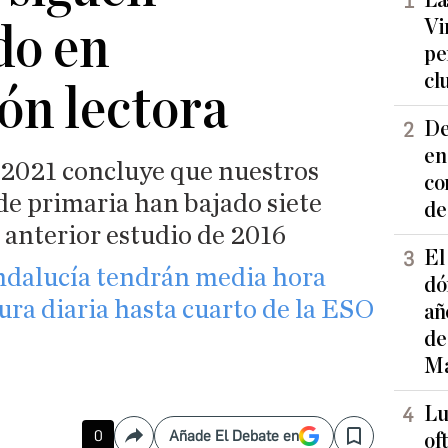
La
Vi
o en
pe
cl
ón lectora
De
en
2021 concluye que nuestros
co
de primaria han bajado siete
de
 anterior estudio de 2016
El
ndalucía tendrán media hora
dó
tura diaria hasta cuarto de la ESO
añ
de
Ma
Lu
0
Añade El Debate en
of
Compartir
Save