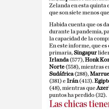
Zelanda en esta quinta e
que son siete menos que
Habida cuenta que os da
durante la pandemia, pa
la capacidad de la comp
En este informe, que es 
primaria,
Singapur
lide
Irlanda
(577),
Honk Ko
Norte
(558), mientras e
Sudáfrica
(288),
Marrue
(381) e
Irán
(413).
Egipt
(48), mientras que
Azer
puntos ha perdido (32).
Las chicas tien