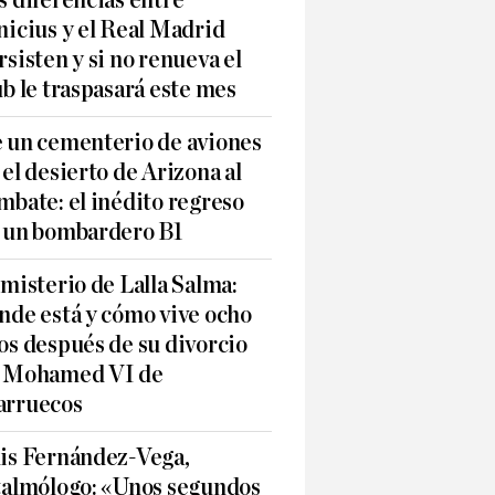
s diferencias entre
nicius y el Real Madrid
rsisten y si no renueva el
ub le traspasará este mes
 un cementerio de aviones
 el desierto de Arizona al
mbate: el inédito regreso
 un bombardero B1
 misterio de Lalla Salma:
nde está y cómo vive ocho
os después de su divorcio
 Mohamed VI de
rruecos
is Fernández-Vega,
talmólogo: «Unos segundos