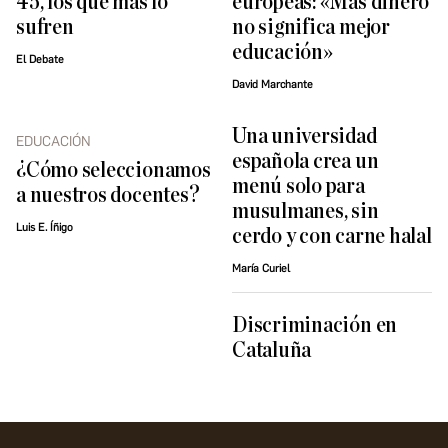
45, los que más lo
europeas: «Más dinero
sufren
no significa mejor
educación»
El Debate
David Marchante
Una universidad
EDUCACIÓN
española crea un
¿Cómo seleccionamos
menú solo para
a nuestros docentes?
musulmanes, sin
Luis E. Íñigo
cerdo y con carne halal
María Curiel
Discriminación en
Cataluña