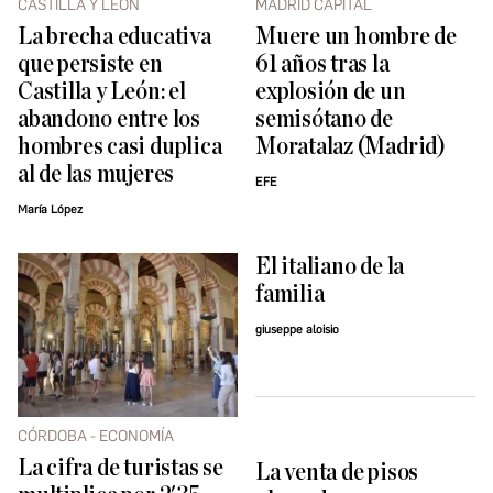
CASTILLA Y LEÓN
MADRID CAPITAL
La brecha educativa
Muere un hombre de
que persiste en
61 años tras la
Castilla y León: el
explosión de un
abandono entre los
semisótano de
hombres casi duplica
Moratalaz (Madrid)
al de las mujeres
EFE
María López
El italiano de la
familia
giuseppe aloisio
CÓRDOBA - ECONOMÍA
La cifra de turistas se
La venta de pisos