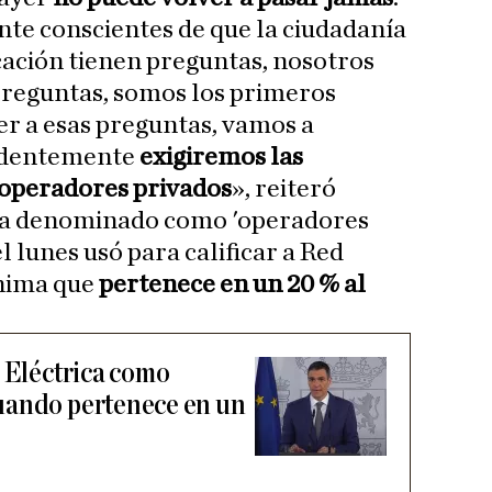
te conscientes de que la ciudadanía
ación tienen preguntas, nosotros
reguntas, somos los primeros
r a esas preguntas, vamos a
videntemente
exigiremos las
 operadores privados
», reiteró
 ha denominado como 'operadores
el lunes usó para calificar a Red
ónima que
pertenece en un 20 % al
d Eléctrica como
uando pertenece en un