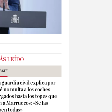
ÁS LEÍDO
BATE
 guardia civil explica por
é no multa a los coches
rgados hasta los topes que
n a Marruecos: «Se las
ben todas»