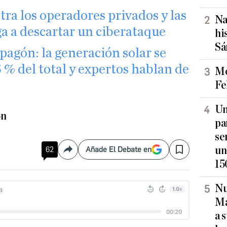
ra los operadores privados y las
Na
ga a descartar un ciberataque
hi
Sá
apagón: la generación solar se
5 % del total y expertos hablan de
Mo
Fe
Un
ón
pa
se
un
62
Añade El Debate en
Compartir
Save
15
Nu
Ma
a 