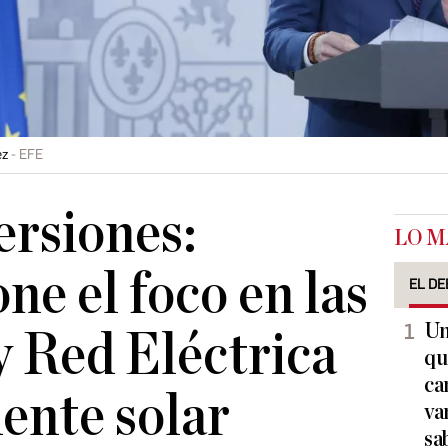
ez
EFE
ersiones:
LO M
ne el foco en las
EL DE
Un
y Red Eléctrica
qu
ca
dente solar
va
sa