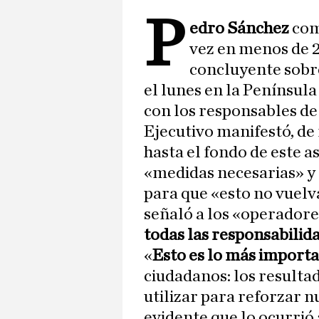
P
edro Sánchez
com
vez en menos de 2
concluyente sobr
el lunes en la Península
con los responsables de 
Ejecutivo manifestó, de
hasta el fondo de este a
«medidas necesarias» y
para que «esto no vuelva
señaló a los «operadores
todas las responsabilid
«
Esto es lo más import
ciudadanos: los resultad
utilizar para reforzar n
evidente que lo ocurrió