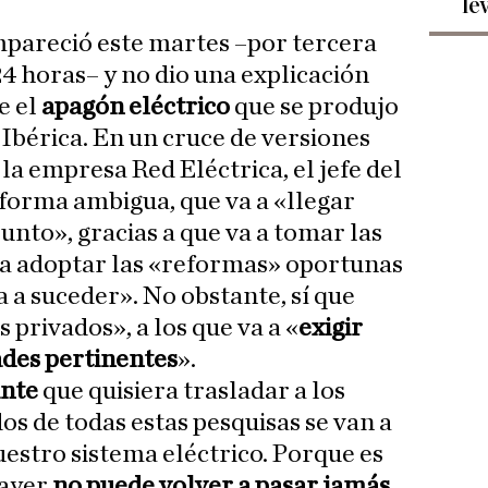
le
pareció este martes –por tercera
4 horas– y no dio una explicación
e el
apagón eléctrico
que se produjo
 Ibérica. En un cruce de versiones
la empresa Red Eléctrica, el jefe del
 forma ambigua, que va a «llegar
sunto», gracias a que va a tomar las
 a adoptar las «reformas» oportunas
 a suceder». No obstante, sí que
 privados», a los que va a «
exigir
ades pertinentes
».
ante
que quisiera trasladar a los
os de todas estas pesquisas se van a
uestro sistema eléctrico. Porque es
 ayer
no puede volver a pasar jamás
.