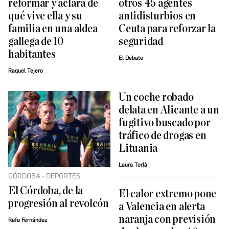
reformar y aclara de
otros 45 agentes
qué vive ella y su
antidisturbios en
familia en una aldea
Ceuta para reforzar la
gallega de 10
seguridad
habitantes
El Debate
Raquel Tejero
Un coche robado
delata en Alicante a un
fugitivo buscado por
tráfico de drogas en
Lituania
Laura Torlà
CÓRDOBA - DEPORTES
El Córdoba, de la
El calor extremo pone
progresión al revolcón
a Valencia en alerta
naranja con previsión
Rafa Fernández