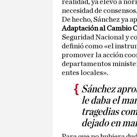
realidad, ya elevó a nor
necesidad de consensos
De hecho, Sánchez ya a
Adaptación al Cambio C
Seguridad Nacional y con
definió como «el instru
promover la acción coo
departamentos ministe
entes locales».
Sánchez aprob
le daba el ma
tragedias com
dejado en man
Para que no hubiera dud