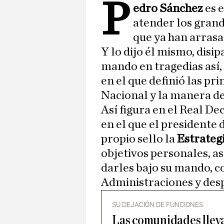
P
edro Sánchez
es 
atender los grand
que ya han arrasa
Y lo dijo él mismo, disi
mando en tragedias así,
en el que definió las p
Nacional y la manera de
Así figura en el Real De
en el que el presidente
propio sello la
Estrateg
objetivos personales, a
darles bajo su mando, c
Administraciones y desp
SU DEJACIÓN DE FUNCIONES
Las comunidades llev