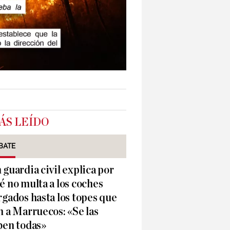
ÁS LEÍDO
BATE
 guardia civil explica por
é no multa a los coches
rgados hasta los topes que
n a Marruecos: «Se las
ben todas»