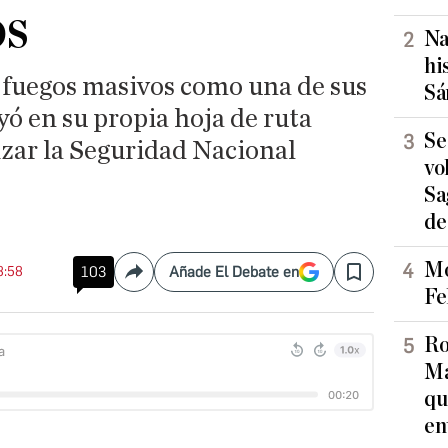
os
Na
hi
s fuegos masivos como una de sus
Sá
yó en su propia hoja de ruta
Se
izar la Seguridad Nacional
vo
Sa
de
Mo
8:58
103
Añade El Debate en
Compartir
Save
Fe
Ro
Ma
qu
en