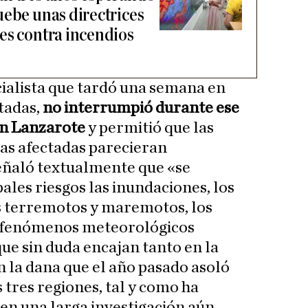
uebe unas directrices
es contra incendios
cialista que tardó una semana en
stadas,
no interrumpió durante ese
en Lanzarote
y permitió que las
 afectadas parecieran
eñaló textualmente que «se
ales riesgos las inundaciones, los
os terremotos y maremotos, los
os fenómenos meteorológicos
que sin duda encajan tanto en la
n la dana que el año pasado asoló
s tres regiones, tal y como ha
en una larga investigación aún