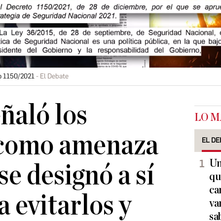
to 1150/2021
El Debate
ñaló los
LO M
 como amenaza
EL DE
Un
se designó a sí
qu
ca
 evitarlos y
va
sa