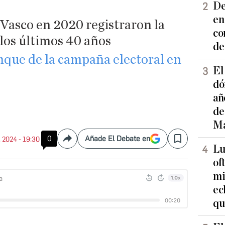
De
en
 Vasco en 2020 registraron la
co
los últimos 40 años
de
ranque de la campaña electoral en
El
dó
añ
de
Ma
0
Añade El Debate en
. 2024 - 19:30
Compartir
Save
Lu
of
mi
ec
qu