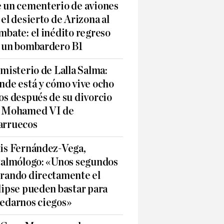
 un cementerio de aviones
 el desierto de Arizona al
mbate: el inédito regreso
 un bombardero B1
 misterio de Lalla Salma:
nde está y cómo vive ocho
os después de su divorcio
 Mohamed VI de
rruecos
is Fernández-Vega,
talmólogo: «Unos segundos
rando directamente el
lipse pueden bastar para
edarnos ciegos»