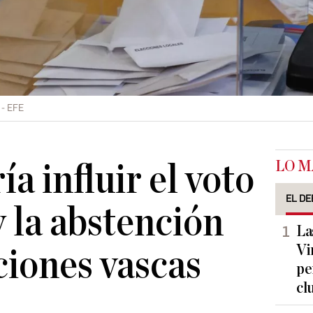
EFE
LO M
a influir el voto
EL DE
y la abstención
La
Vi
ciones vascas
pe
cl