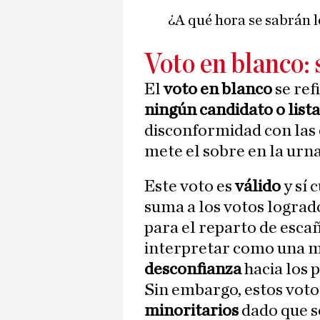
¿A qué hora se sabrán l
Voto en blanco: 
El
voto en blanco
se ref
ningún candidato o lista
disconformidad con las 
mete el sobre en la urna
Este voto es
válido
y sí 
suma a los votos lograd
para el reparto de esca
interpretar como una m
desconfianza
hacia los p
Sin embargo, estos vot
minoritarios
dado que s