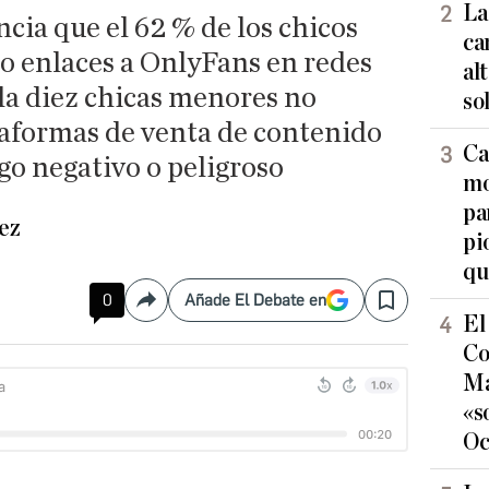
La
ia que el 62 % de los chicos
ca
to enlaces a OnlyFans en redes
al
ada diez chicas menores no
so
taformas de venta de contenido
Ca
go negativo o peligroso
mo
pa
ez
pi
qu
0
Añade El Debate en
Compartir
Save
El
Co
Ma
«s
Oc