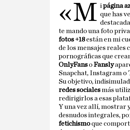
«M
i
página a
que has ve
destacad
te mando una foto priva
fotos +18
están en mi cue
de los mensajes reales c
pornográficas que crea
OnlyFans
o
Fansly
apare
Snapchat, Instagram o 
Su objetivo, indisimulad
redes sociales
más utili
redirigirlos a esas plat
Y una vez allí, mostrar
desnudos integrales, po
fetichismo
que compor