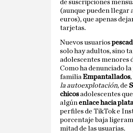
de suscripciones mensual
(aunque pueden llegar a
euros), que apenas dejan
tarjetas.
Nuevos usuarios
pescado
solo hay adultos, sino t
adolescentes menores d
Como ha denunciado la p
familia
Empantallados
la autoexplotación
, de
S
chicos
adolescentes que 
algún
enlace hacia pla
perfiles de TikTok e Ins
porcentaje baja ligera
mitad de las usuarias.