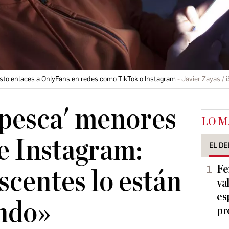
isto enlaces a OnlyFans en redes como TikTok o Instagram
Javier Zayas / 
'pesca' menores
LO M
e Instagram:
EL DE
Fe
scentes lo están
va
es
ndo»
pr