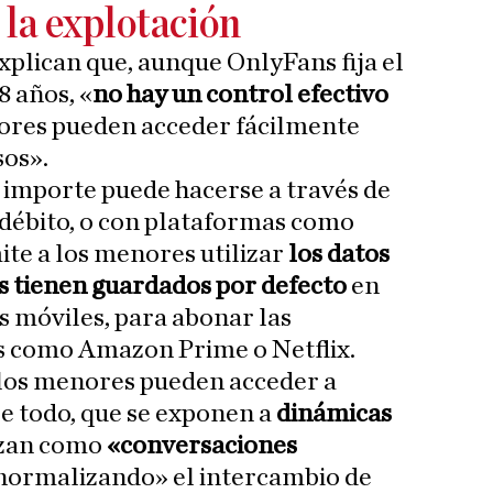
 la explotación
plican que, aunque OnlyFans fija el
8 años, «
no hay un control efectivo
nores pueden acceder fácilmente
os».
 importe puede hacerse a través de
o débito, o con plataformas como
ite a los menores utilizar
los datos
s tienen guardados por defecto
en
s móviles, para abonar las
os como Amazon Prime o Netflix.
 los menores pueden acceder a
re todo, que se exponen a
dinámicas
zan como
«conversaciones
normalizando» el intercambio de