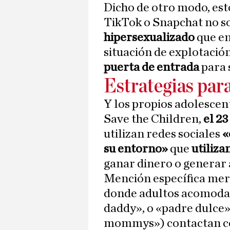
Dicho de otro modo, est
TikTok o Snapchat no s
hipersexualizado
que en
situación de explotación 
puerta de entrada
para 
Estrategias para
Y los propios adolescen
Save the Children,
el 23
utilizan redes sociales
«
su entorno»
que
utiliza
ganar dinero o generar 
Mención específica mer
donde adultos acomoda
daddy», o «padre dulce
mommys») contactan co