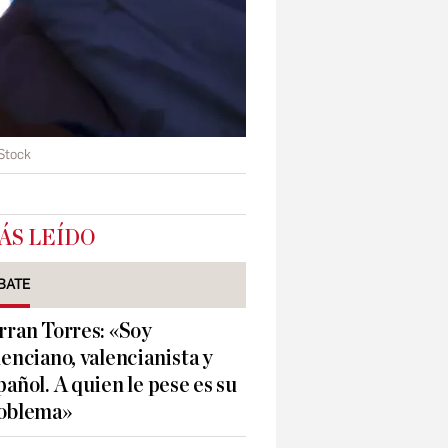
iStock
ÁS LEÍDO
BATE
rran Torres: «Soy
lenciano, valencianista y
pañol. A quien le pese es su
oblema»