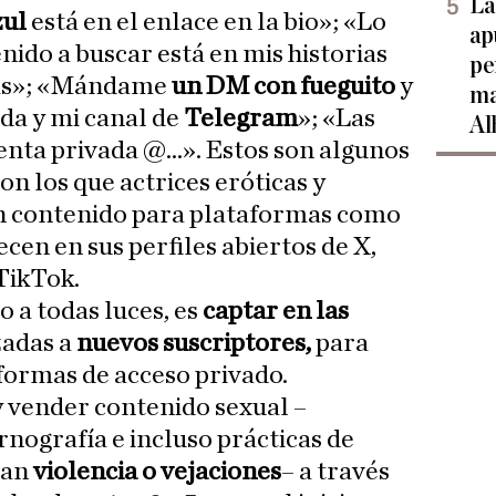
La
zul
está en el enlace en la bio»; «Lo
ap
nido a buscar está en mis historias
pe
as»; «Mándame
un DM con fueguito
y
ma
da y mi canal de
Telegram
»; «Las
Al
nta privada @...». Estos son algunos
on los que actrices eróticas y
n contenido para plataformas como
cen en sus perfiles abiertos de X,
TikTok.
o a todas luces, es
captar en las
zadas a
nuevos suscriptores,
para
aformas de acceso privado.
 y vender contenido sexual –
rnografía e incluso prácticas de
tan
violencia o vejaciones
– a través