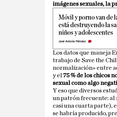
imágenes sexuales, la pr
Móvil y porno van de l
está destruyendo la sa
niños y adolescentes
José Antonio Méndez
Los datos que maneja E
trabajo de Save the Chil
normalización» entre ad
y el
75 % de los chicos
no
sexual como algo negat
Y eso que diversos estu
un patrón frecuente: al
casi una cuarta parte), e
se habría producido, pr