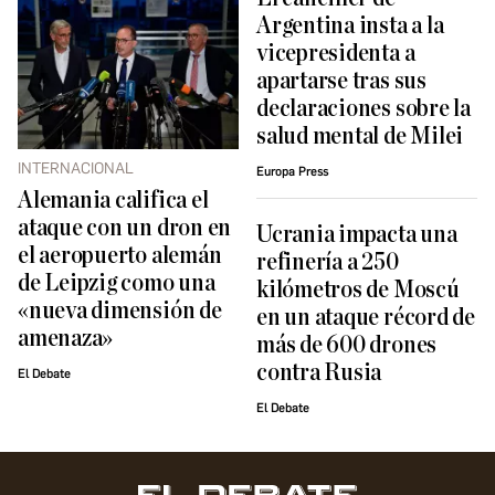
Argentina insta a la
vicepresidenta a
apartarse tras sus
declaraciones sobre la
salud mental de Milei
INTERNACIONAL
Europa Press
Alemania califica el
ataque con un dron en
Ucrania impacta una
el aeropuerto alemán
refinería a 250
de Leipzig como una
kilómetros de Moscú
«nueva dimensión de
en un ataque récord de
amenaza»
más de 600 drones
contra Rusia
El Debate
El Debate