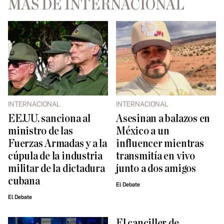
MÁS DE INTERNACIONAL
INTERNACIONAL
INTERNACIONAL
EE.UU. sanciona al
Asesinan a balazos en
ministro de las
México a un
Fuerzas Armadas y a la
influencer mientras
cúpula de la industria
transmitía en vivo
militar de la dictadura
junto a dos amigos
cubana
El Debate
El Debate
El canciller de