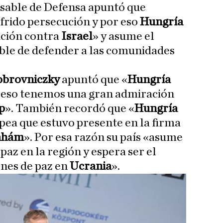
nsable de Defensa apuntó que
frido persecución y por eso
Hungría
ución contra
Israel
» y asume el
le de defender a las comunidades
obrovniczky
apuntó que «
Hungría
r eso tenemos una gran admiración
p
». También recordó que «
Hungría
opea que estuvo presente en la firma
ahám
». Por esa razón su país «asume
paz en la región y espera ser el
ones de paz en
Ucrania
».