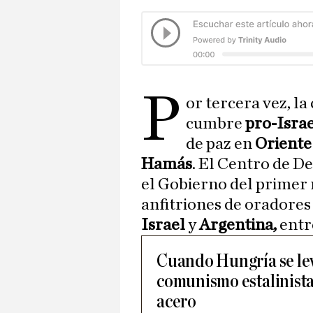
P
or tercera vez, la
cumbre
pro-Isra
de paz en
Oriente
Hamás
. El Centro de 
el Gobierno del primer
anfitriones de oradore
Israel
y
Argentina,
entre
Cuando Hungría se lev
comunismo estalinista 
acero