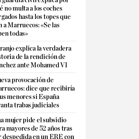
 guardia civil explica por
é no multa a los coches
rgados hasta los topes que
n a Marruecos: «Se las
ben todas»
ranjo explica la verdadera
storia de la rendición de
nchez ante Mohamed VI
eva provocación de
rruecos: dice que recibiría
sus menores si España
vanta trabas judiciales
a mujer pide el subsidio
ra mayores de 52 años tras
r despedida en un ERE con