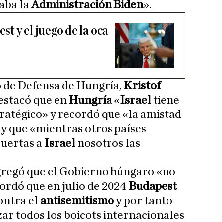
caba la
Administración Biden
».
t y el juego de la oca
ro de Defensa de Hungría,
Kristof
destacó que en
Hungría
«
Israel
tiene
tratégico» y recordó que «la amistad
y que «mientras otros países
uertas a
Israel
nosotros las
regó que el Gobierno húngaro «no
cordó que en julio de 2024
Budapest
ontra el
antisemitismo
y por tanto
zar todos los boicots internacionales