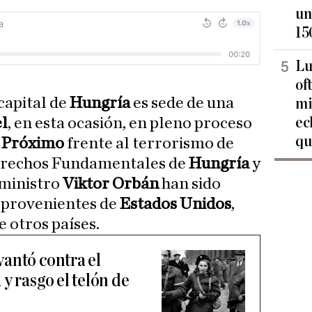
un
15
Lu
of
 capital de
Hungría
es sede de una
mi
ec
el
, en esta ocasión, en pleno proceso
qu
 Próximo
frente al terrorismo de
Derechos Fundamentales de
Hungría
y
 ministro
Viktor Orbán
han sido
s provenientes de
Estados Unidos
,
 otros países.
antó contra el
y rasgo el telón de