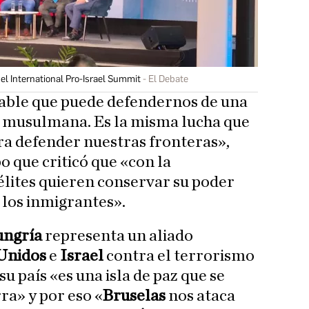
el International Pro-Israel Summit
El Debate
table que puede defendernos de una
n musulmana. Es la misma lucha que
a defender nuestras fronteras»,
o que criticó que «con la
élites quieren conservar su poder
 los inmigrantes».
ngría
representa un aliado
Unidos
e
Israel
contra el terrorismo
su país «es una isla de paz que se
ra» y por eso «
Bruselas
nos ataca