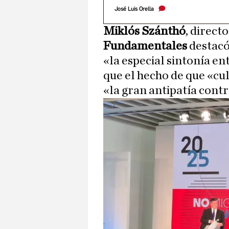
José Luis Orella
Miklós Szánthó
, direct
Fundamentales
destacó
«la especial sintonía en
que el hecho de que «cu
«la gran antipatía cont