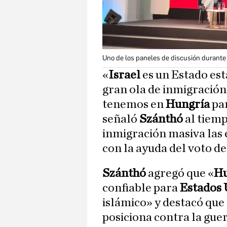
Uno de los paneles de discusión durante 
«
Israel
es un Estado es
gran ola de inmigració
tenemos en
Hungría
par
señaló
Szánthó
al tiemp
inmigración masiva las 
con la ayuda del voto de
Szánthó
agregó que «
Hu
confiable para
Estados 
islámico» y destacó que 
posiciona contra la guer