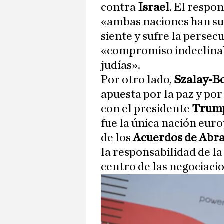
contra
Israel
. El respo
«ambas naciones han su
siente y sufre la persec
«compromiso indeclinab
judías».
Por otro lado,
Szalay-B
apuesta por la paz y po
con el presidente
Trum
fue la única nación eur
de los
Acuerdos de Abr
la responsabilidad de la 
centro de las negociaci