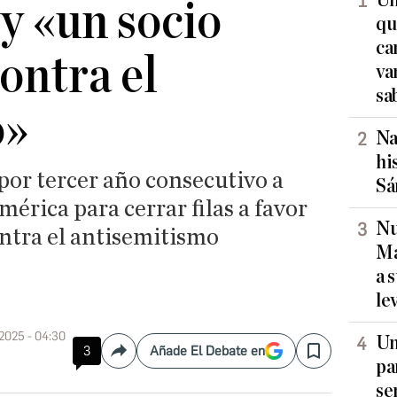
Un
y «un socio
qu
ca
ontra el
va
sa
o»
Na
hi
por tercer año consecutivo a
Sá
mérica para cerrar filas a favor
Nu
contra el antisemitismo
Ma
a 
le
 2025 - 04:30
Un
3
Añade El Debate en
Compartir
Save
pa
se