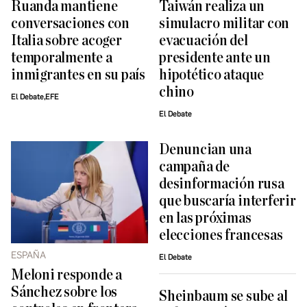
Ruanda mantiene
Taiwán realiza un
conversaciones con
simulacro militar con
Italia sobre acoger
evacuación del
temporalmente a
presidente ante un
inmigrantes en su país
hipotético ataque
chino
El Debate,EFE
El Debate
Denuncian una
campaña de
desinformación rusa
que buscaría interferir
en las próximas
elecciones francesas
ESPAÑA
El Debate
Meloni responde a
Sánchez sobre los
Sheinbaum se sube al