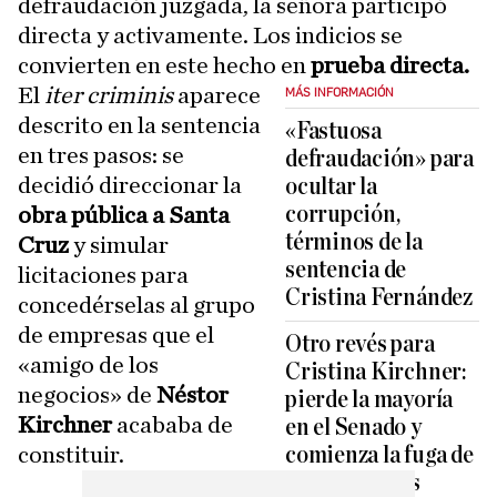
defraudación juzgada, la señora participó
directa y activamente. Los indicios se
convierten en este hecho en
prueba directa.
El
iter criminis
aparece
MÁS INFORMACIÓN
descrito en la sentencia
«Fastuosa
en tres pasos: se
defraudación» para
decidió direccionar la
ocultar la
corrupción,
obra pública a Santa
términos de la
Cruz
y simular
sentencia de
licitaciones para
Cristina Fernández
concedérselas al grupo
de empresas que el
Otro revés para
«amigo de los
Cristina Kirchner:
negocios» de
Néstor
pierde la mayoría
Kirchner
acababa de
en el Senado y
constituir.
comienza la fuga de
sus senadores