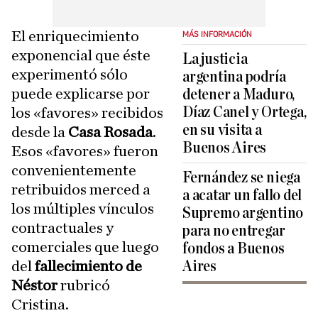
El enriquecimiento
MÁS INFORMACIÓN
exponencial que éste
La justicia
experimentó sólo
argentina podría
puede explicarse por
detener a Maduro,
Díaz Canel y Ortega,
los «favores» recibidos
en su visita a
desde la
Casa Rosada
.
Buenos Aires
Esos «favores» fueron
convenientemente
Fernández se niega
retribuidos merced a
a acatar un fallo del
los múltiples vínculos
Supremo argentino
contractuales y
para no entregar
comerciales que luego
fondos a Buenos
del
fallecimiento de
Aires
Néstor
rubricó
Cristina.