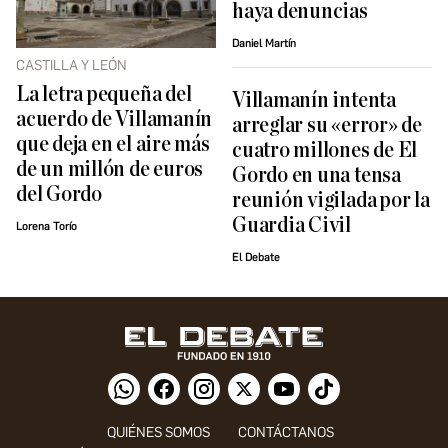
haya denuncias
Daniel Martín
CASTILLA Y LEÓN
La letra pequeña del
Villamanín intenta
acuerdo de Villamanín
arreglar su «error» de
que deja en el aire más
cuatro millones de El
de un millón de euros
Gordo en una tensa
del Gordo
reunión vigilada por la
Guardia Civil
Lorena Torío
El Debate
QUIÉNES SOMOS
CONTÁCTANOS