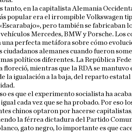
abía.
 tanto, en la capitalista Alemania Occidenta
s popular era el irrompible Volkswagen tipo
Escarabajo», pero también se fabricaban l
 vehículos Mercedes, BMW y Porsche. Los c
 una perfecta metáfora sobre cómo evoluc
os ciudadanos alemanes cuando fueron some
emas políticos diferentes. La República Fede
floreció, mientras que la RDA se mantuvo 
de la igualación a la baja, del reparto estatal
idad.
so es que el experimento socialista ha acab
igual cada vez que se ha probado. Por eso lo
ntes chinos optaron por hacerse capitalistas
endo la férrea dictadura del Partido Comun
lanco, gato negro, lo importante es que cac