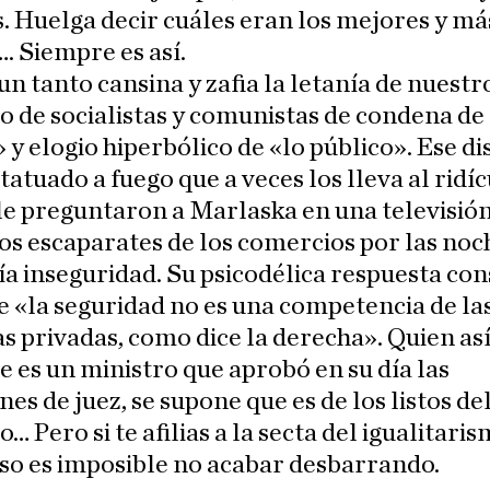
. Huelga decir cuáles eran los mejores y má
. Siempre es así.
un tanto cansina y zafia la letanía de nuestr
 de socialistas y comunistas de condena de
 y elogio hiperbólico de «lo público». Ese d
 tatuado a fuego que a veces los lleva al ridíc
le preguntaron a Marlaska en una televisión
os escaparates de los comercios por las noc
a inseguridad. Su psicodélica respuesta cons
e «la seguridad no es una competencia de la
 privadas, como dice la derecha». Quien as
 es un ministro que aprobó en su día las
nes de juez, se supone que es de los listos de
… Pero si te afilias a la secta del igualitari
so es imposible no acabar desbarrando.