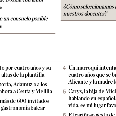
¿Cómo seleccionamos 
09
nuestros docentes?
te un consuelo posible
55
o por cuatro años y su
Un marroquí intenta 
altas de la plantilla
cuatro años que se b
Alicante y la madre l
porta, Adamuz o a los
ahora a Ceuta y Melilla
Carys, la hija de Mi
hablando en español:
 más de 600 invitados
vida, es mi lugar fav
 gastronomía balear
El cariñoso gesto de