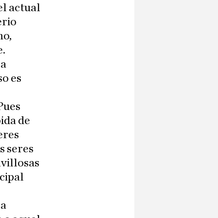
l actual
erio
mo,
e.
la
so es
 Pues
bida de
eres
s seres
villosas
cipal
 a