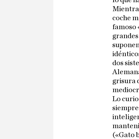
lo que h
Mientras
coche má
famoso «
grandes
suponen
idéntic
dos sist
Alemana 
grisura 
mediocr
Lo curio
siempre 
intelige
manteni
(«Gato b