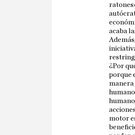
ratones»
autócrat
económi
acaba la
Además, 
iniciati
restring
¿Por qué
porque e
manera a
humanos:
humanos
acciones
motor es
benefici