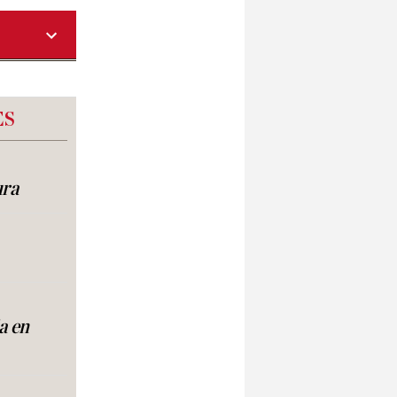
ES
ura
a en