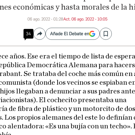
nes económicas y hasta morales de la h
06 ago. 2022 - 01:28
Act. 06 ago. 2022 - 10:05
34
Añade El Debate en
Compartir
Save
ece años. Ese era el tiempo de lista de espera
epública Democrática Alemana para hacers
rabant. Se trataba del coche más común en
comunista (donde los vecinos se espiaban en
hijos llegaban a denunciar a sus padres ante 
iacionistas). El cochecito presentaba una
ía de fibra de plástico y un motorcito de do
s. Los propios alemanes del este lo definían
co alentadora: «Es una bujía con un techo».