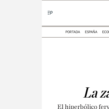
Menú
PORTADA
ESPAÑA
ECO
La za
El hiperbólico fer