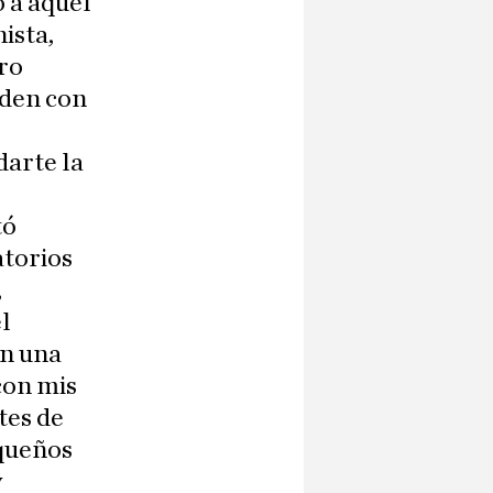
o a aquel
ista,
uro
nden con
darte la
tó
atorios
,
l
on una
 con mis
tes de
equeños
y