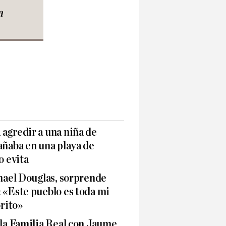
a
agredir a una niña de
añaba en una playa de
o evita
chael Douglas, sorprende
 «Este pueblo es toda mi
orito»
 la Familia Real con Jaume