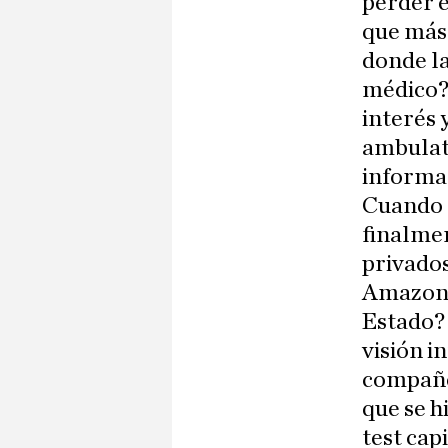
perder e
que más 
donde la
médico? 
interés 
ambulato
informa
Cuando l
finalmen
privado
Amazon,
Estado? 
visión i
compañe
que se h
test cap