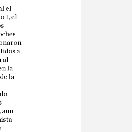
l el
 1, el
os
oches
ionaron
tidos a
ral
en la
 de la
ado
s
, aun
ista
e