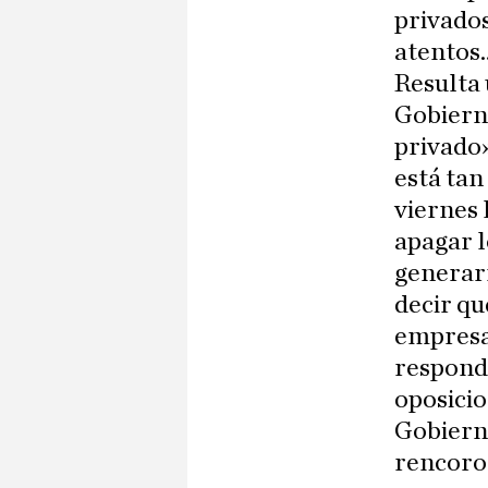
privados
atentos…
Resulta 
Gobierno
privado»
está tan
viernes 
apagar l
generarí
decir qu
empresas
responde
oposicio
Gobierno
rencoro