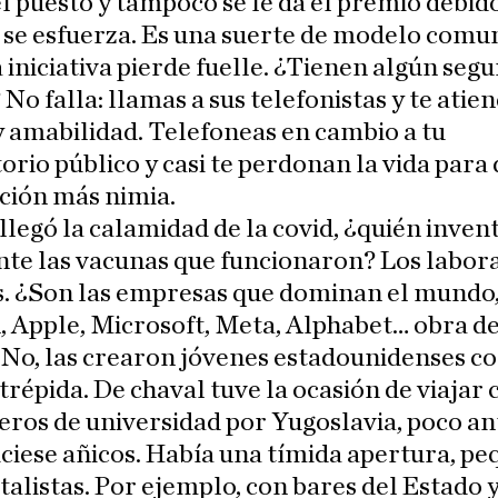
l puesto y tampoco se le da el premio debid
se esfuerza. Es una suerte de modelo comun
 iniciativa pierde fuelle. ¿Tienen algún seg
No falla: llamas a sus telefonistas y te atie
y amabilidad. Telefoneas en cambio a tu
rio público y casi te perdonan la vida para 
ción más nimia.
legó la calamidad de la covid, ¿quién inven
te las vacunas que funcionaron? Los labor
s. ¿Son las empresas que dominan el mundo
 Apple, Microsoft, Meta, Alphabet… obra de
No, las crearon jóvenes estadounidenses c
ntrépida. De chaval tuve la ocasión de viajar
ros de universidad por Yugoslavia, poco an
iciese añicos. Había una tímida apertura, p
italistas. Por ejemplo, con bares del Estado 