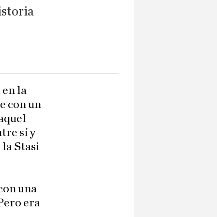
istoria
 en la
e con un
 aquel
tre sí y
la Stasi
s
 con una
 Pero era