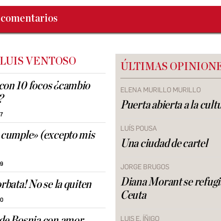
comentarios
 LUIS VENTOSO
ÚLTIMAS OPINION
con 10 focos ¿cambio
ELENA MURILLO MURILLO
?
Puerta abierta a la cult
47
LUÍS POUSA
e cumple» (excepto mis
Una ciudad de cartel
09
JORGE BRUGOS
Diana Morant se refugi
orbata! No se la quiten
Ceuta
50
sde Bosnia con amor
LUIS E. ÍÑIGO