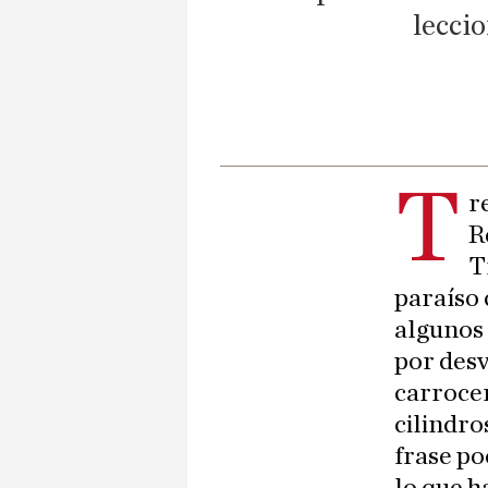
leccio
T
r
R
T
paraíso 
algunos 
por desv
carrocer
cilindro
frase po