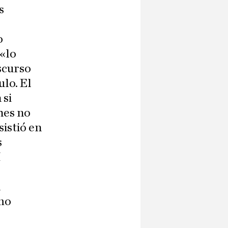
s
o
 «lo
iscurso
ulo. El
 si
hes no
istió en
s
í
l
smo