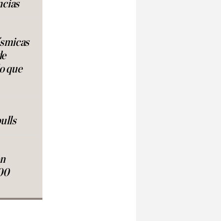
ncias
ísmicas
de
lo que
ulls
en
00