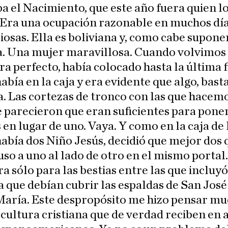
 el Nacimiento, que este año fuera quien l
 Era una ocupación razonable en muchos dí
iosas. Ella es boliviana y, como cabe suponer
a. Una mujer maravillosa. Cuando volvimos 
a perfecto, había colocado hasta la última f
había en la caja y era evidente que algo, bast
. Las cortezas de tronco con las que hacemo
e parecieron que eran suficientes para pone
 en lugar de uno. Vaya. Y como en la caja de 
había dos Niño Jesús, decidió que mejor dos 
puso a uno al lado de otro en el mismo portal.
ra sólo para las bestias entre las que incluyó
a que debían cubrir las espaldas de San José 
María. Este despropósito me hizo pensar m
 cultura cristiana que de verdad reciben en