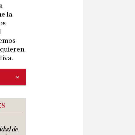
a
e la
os
l
bemos
 quieren
tiva.
ES
lidad de