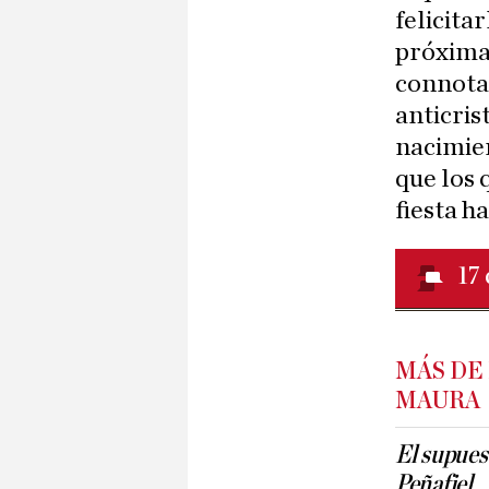
felicita
próxima 
connotac
anticris
nacimien
que los 
fiesta h
17
MÁS DE
MAURA
El supues
Peñafiel