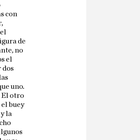
o
as con
,
el
igura de
ante, no
s el
r dos
las
que uno.
 El otro
 el buey
y la
ucho
 algunos