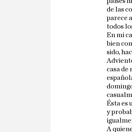
países 
de las c
parece a
todos lo
En mi ca
bien com
sido, ha
Adviento
casa de 
española
domingo 
casualme
Ésta es 
y probab
igualmen
A quiene