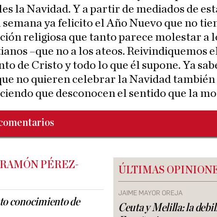
rles la Navidad. Y a partir de mediados de est
semana ya felicito el Año Nuevo que no tien
ión religiosa que tanto parece molestar a l
tianos –que no a los ateos. Reivindiquemos e
to de Cristo y todo lo que él supone. Ya sa
que no quieren celebrar la Navidad también
aciendo que desconocen el sentido que la mo
comentarios
 RAMÓN PÉREZ-
ÚLTIMAS OPINION
JAIME MAYOR OREJA
to conocimiento de
Ceuta y Melilla: la debi