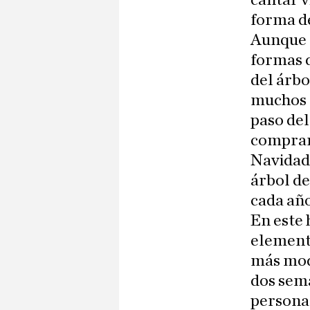
cantar v
forma de
Aunque m
formas d
del árbo
muchos a
paso de
comprar
Navidad 
árbol de
cada año
En este 
element
más mode
dos sem
persona 