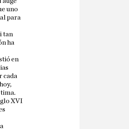
l auge
fue uno
ual para
i tan
ón ha
stió en
ias
r cada
hoy,
ltima.
iglo XVI
es
 a