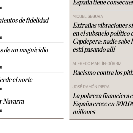
España tiene consecue
30
MIQUEL SEGURA
ntos de fidelidad
Extrañas vibraciones s
en el subsuelo político 
30
Capdepera: nadie sabe 
está pasando allí
 de un magnicidio
ALFREDO MARTÍN-GÓRRIZ
30
Racismo contra los pitb
erde el norte
JOSÉ RAMÓN RIERA
30
La pobreza financiera 
r Navarra
España crece en 300.0
millones
30