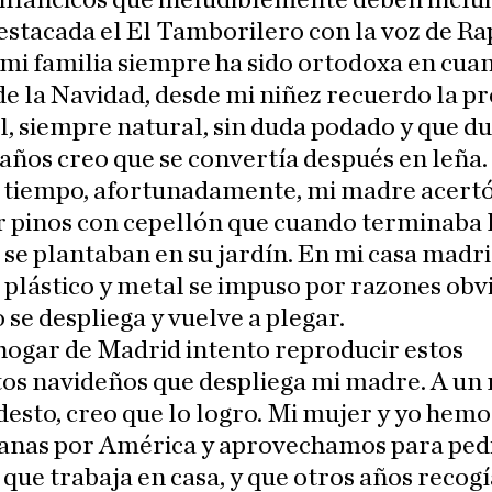
illancicos que ineludiblemente deben inclui
stacada el El Tamborilero con la voz de Ra
i familia siempre ha sido ortodoxa en cuan
e la Navidad, desde mi niñez recuerdo la p
l, siempre natural, sin duda podado y que d
ños creo que se convertía después en leña.
l tiempo, afortunadamente, mi madre acertó
 pinos con cepellón que cuando terminaba 
se plantaban en su jardín. En mi casa madri
 plástico y metal se impuso por razones obvi
 se despliega y vuelve a plegar.
hogar de Madrid intento reproducir estos
os navideños que despliega mi madre. A un 
sto, creo que lo logro. Mi mujer y yo hemo
anas por América y aprovechamos para pedi
que trabaja en casa, y que otros años recogí