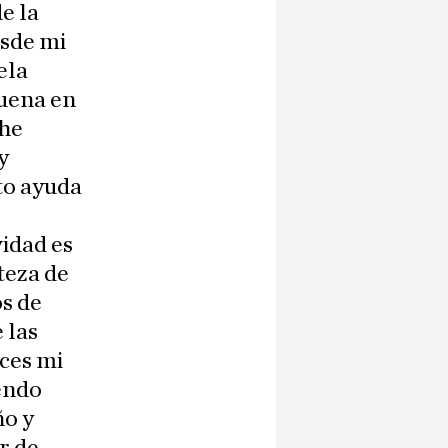
e la
esde mi
ela
buena en
che
y
eto ayuda
vidad es
teza de
s de
 las
ces mi
iendo
ño y