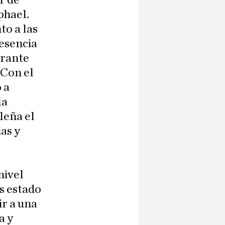
r de
phael.
to a las
resencia
urante
 Con el
 a
la
leña el
as y
nivel
s estado
r a una
a y