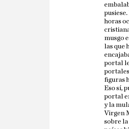
embalaba
pusiese.
horas oc
cristian
musgo er
las que 
encajaba
portal l
portales
figuras 
Eso sí, 
portal e
y la mul
Virgen 
sobre la