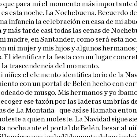
o que para mí el momento más importante d
 es esta noche. La Nochebuena. Recuerdo d
na infancia la celebración en casa de mi abu
y más tarde casi todas las cenas de Noche
mi madre, en Santander, como será esta no
on mi mujer y mis hijos y algunos hermanos 
. El identificar la fiesta con un lugar concr
 la trascendencia del momento.
 niñez el elemento identificatorio de la Na
iento con un portal de Belén hecho con cor
 rodeado de musgo. Mis hermanos y yo íbamo
recoger ese taxón por las laderas umbrías de
s de La Montaña –que así se llamaba enton
moleste a quien moleste. La Navidad sigue s
ta noche ante el portal de Belén, besar al ni