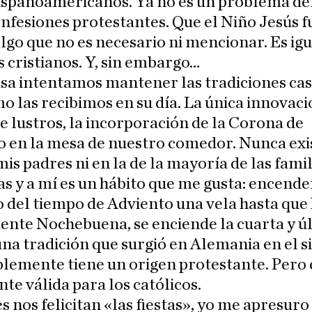
hispanoamericanos. Ya no es un problema de
onfesiones protestantes. Que el Niño Jesús 
lgo que no es necesario ni mencionar. Es ig
s cristianos. Y, sin embargo…
sa intentamos mantener las tradiciones cas
o las recibimos en su día. La única innovaci
ce lustros, la incorporación de la Corona de
 en la mesa de nuestro comedor. Nunca exi
mis padres ni en la de la mayoría de las famil
s y a mí es un hábito que me gusta: encende
del tiempo de Adviento una vela hasta que 
nte Nochebuena, se enciende la cuarta y ú
una tradición que surgió en Alemania en el s
lemente tiene un origen protestante. Pero 
te válida para los católicos.
s nos felicitan «las fiestas», yo me apresuro