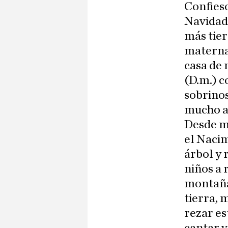
Confies
Navidad
más tier
materna 
casa de 
(D.m.) c
sobrinos
mucho a
Desde mi
el Nacim
árbol y
niños a 
montaña
tierra, 
rezar es