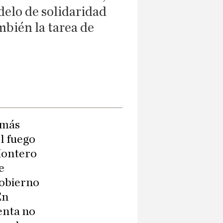
delo de solidaridad
ambién la tarea de
 más
l fuego
 Montero
e
gobierno
En
enta no