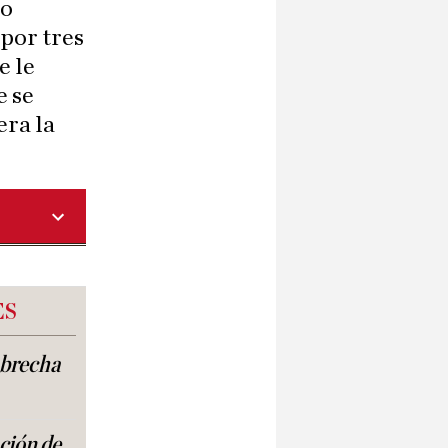
mo
 por tres
e le
e se
era la
ES
a brecha
ación de