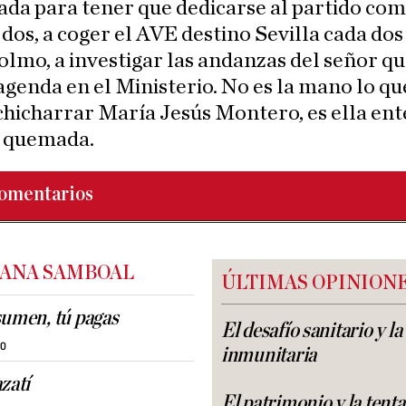
da para tener que dedicarse al partido co
os, a coger el AVE destino Sevilla cada dos
colmo, a investigar las andanzas del señor qu
 agenda en el Ministerio. No es la mano lo qu
hicharrar María Jesús Montero, es ella ent
á quemada.
omentarios
 ANA SAMBOAL
ÚLTIMAS OPINION
sumen, tú pagas
El desafío sanitario y l
30
inmunitaria
zatí
El patrimonio y la tent