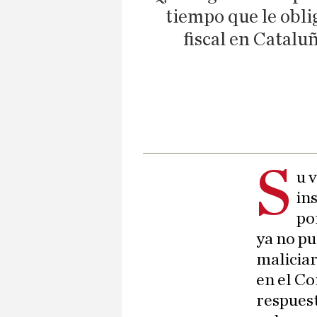
tiempo que le obli
fiscal en Cataluñ
S
u 
in
po
ya no pu
maliciar
en el Co
respuest