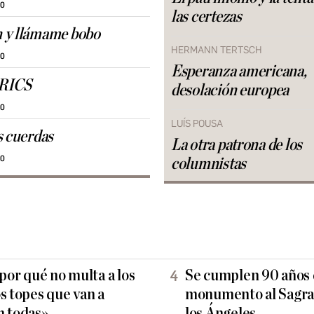
30
las certezas
 y llámame bobo
HERMANN TERTSCH
30
Esperanza americana,
BRICS
desolación europea
30
LUÍS POUSA
s cuerdas
La otra patrona de los
30
columnistas
 por qué no multa a los
Se cumplen 90 años d
s topes que van a
monumento al Sagra
n todas»
los Ángeles