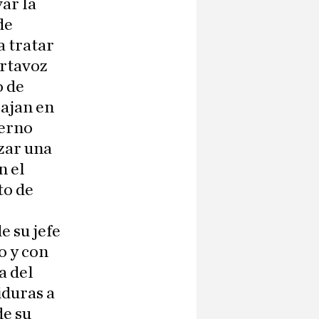
ar la
de
a tratar
ortavoz
o de
bajan en
ierno
azar una
n el
to de
e su jefe
o y con
a del
iduras a
de su