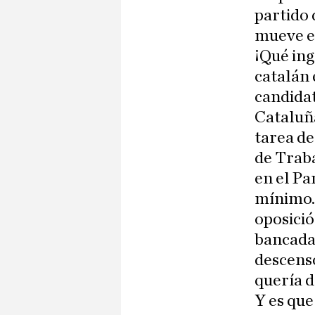
partido 
mueve e
¡Qué ing
catalán 
candidat
Cataluña
tarea de
de Trab
en el Pa
mínimo. 
oposició
bancada
descenso
quería d
Y es que