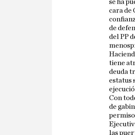
se ha pu
cara de 
confianz
de defen
del PP d
menospre
Hacienda
tiene at
deuda tr
estatus 
ejecuci
Con todo
de gabi
permiso
Ejecutiv
las puer