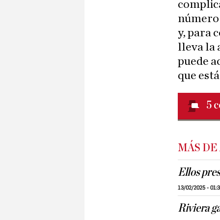
complica
número d
y, para 
lleva la
puede ac
que est
5
c
MÁS DE
Ellos pre
13/02/2025 - 01:
Riviera ga