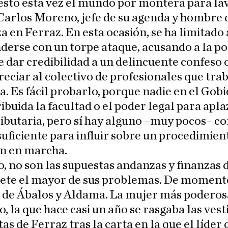
esto esta vez el mundo por montera para lav
Carlos Moreno, jefe de su agenda y hombre 
a en Ferraz. En esta ocasión, se ha limitado 
derse con un torpe ataque, acusando a la p
e dar credibilidad a un delincuente confeso 
ciar al colectivo de profesionales que tra
. Es fácil probarlo, porque nadie en el Gob
ribuida la facultad o el poder legal para apl
ibutaria, pero sí hay alguno –muy pocos– co
suficiente para influir sobre un procedimien
ón en marcha.
, no son las supuestas andanzas y finanzas d
nete el mayor de sus problemas. De moment
 de Ábalos y Aldama. La mujer más poderos
o, la que hace casi un año se rasgaba las vest
tas de Ferraz tras la carta en la que el líder 