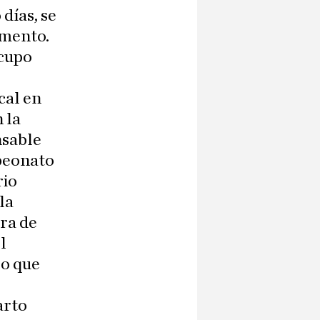
días, se
omento.
 cupo
cal en
 la
nsable
peonato
rio
la
ra de
l
lo que
arto