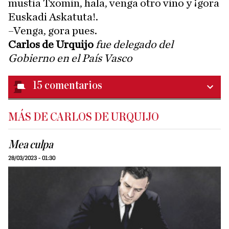
mustia Txomin, hala, venga otro vino y ¡gora
Euskadi Askatuta!.
–Venga, gora pues.
Carlos de Urquijo
fue delegado del
Gobierno en el País Vasco
15
comentarios
MÁS DE CARLOS DE URQUIJO
Mea culpa
28/03/2023 - 01:30