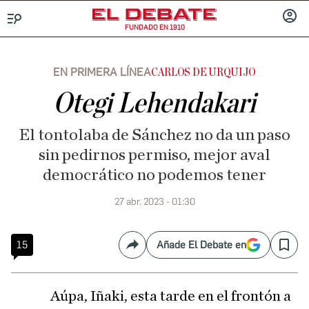
FUNDADO EN 1910
Menú
INICIA
SESIÓ
EN PRIMERA LÍNEA
CARLOS DE URQUIJO
Otegi Lehendakari
El tontolaba de Sánchez no da un paso
sin pedirnos permiso, mejor aval
democrático no podemos tener
27 abr. 2023 - 01:30
15
Añade El Debate en
Compartir
Save
Aúpa, Iñaki, esta tarde en el frontón a