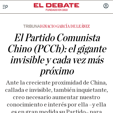
FUNDADO EN 1910
Menú
INICIA
SESIÓ
TRIBUNA
IGNACIO GARCÍA DE LEÁNIZ
El Partido Comunista
Chino (PCCh): el gigante
invisible y cada vez más
próximo
Ante la creciente proximidad de China,
callada e invisible, también inquietante,
creo necesario aumentar nuestro
conocimiento e interés por ella –y ella
es en gran medida su Partido– para